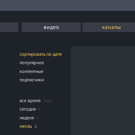
видео
каналы
сортировать по дате
популярное
контентные
подписчики
все время
29184
сегодня
0
неделя
0
месяц
2