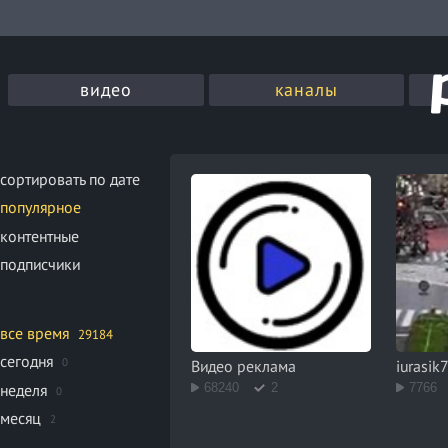
видео
каналы
сортировать по дате
популярное
контентные
подписчики
все время
29184
сегодня
0
Видео реклама
iurasik
неделя
68240
2
7766
0
месяц
2