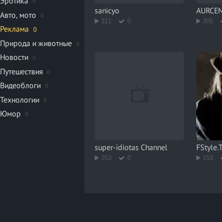
Эротика
0
sanicyo
AURCE
Авто, мото
0
311
0
305
Реклама
0
Природа и животные
0
Новости
0
Путешествия
0
Видеоблоги
0
Технологии
0
Юмор
0
super-idiotas Channel
FStyle.
253
0
153