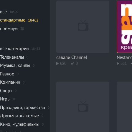
все
18500
стандартные
18462
премиум
38
все категории
18462
Телеканалы
савали Channel
Nestan
0
620
0
561
Музыка, клипы
0
Разное
0
Компании
0
Спорт
0
Игры
0
Праздники, торжества
0
Друзья и знакомые
0
Кино, мультфильмы
0