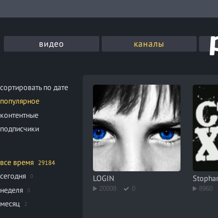
видео
каналы
сортировать по дате
популярное
контентные
подписчики
все время
29184
сегодня
0
LOGIN
Stoph
неделя
20008
0
8960
0
месяц
2