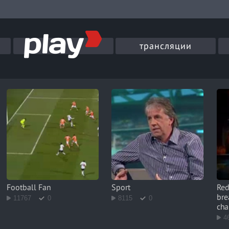
трансляции
Football Fan
Sport
Red
bre
11767
0
8115
0
cha
4