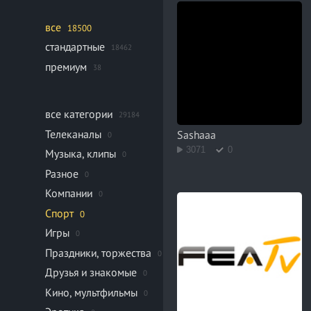
все
18500
стандартные
18462
премиум
38
все категории
29184
Телеканалы
Sashaaa
0
3071
0
Музыка, клипы
0
Разное
0
Компании
0
Спорт
0
Игры
0
Праздники, торжества
0
Друзья и знакомые
0
Кино, мультфильмы
0