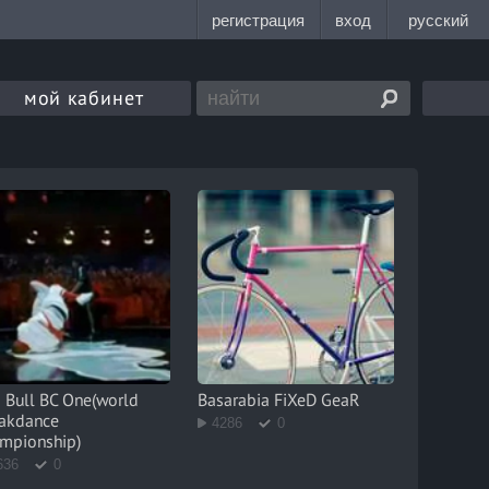
мой кабинет
 Bull BC One(world
Basarabia FiXeD GeaR
akdanсe
4286
0
mpionship)
636
0