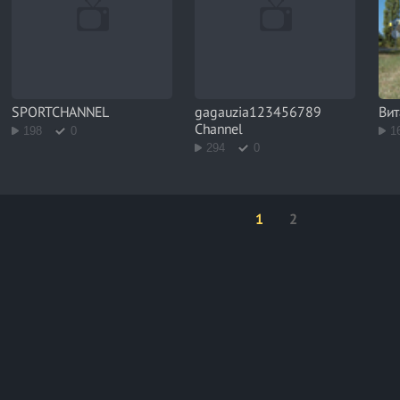
SPORTCHANNEL
gagauzia123456789
Вит
Channel
198
0
1
294
0
1
2