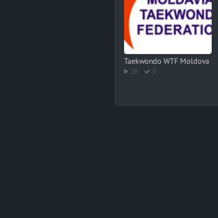
Taekwondo WTF Moldova
18
0