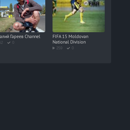
алий Гареев Channel
FIFA 15 Moldovan
National Division
62
0
259
0