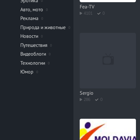
Эротика
0
Fea-TV
Авто, мото
0
4101
0
Реклама
0
Природа и животные
0
Новости
0
Путешествия
0
Видеоблоги
0
Технологии
0
Юмор
0
Sergio
286
0