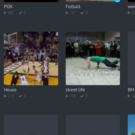
POX
Fotball
www
887
0
747
0
6
House
street life
BM
213
0
319
0
3