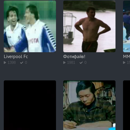
Liverpool Fc
Фотифайв!
MM
1398
0
1981
0
1