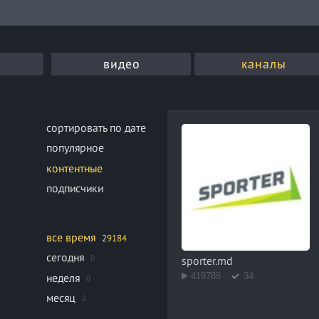
видео
каналы
сортировать по дате
популярное
контентные
подписчики
все время
29184
сегодня
0
sporter.md
неделя
419788
34
0
месяц
2