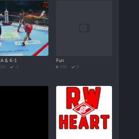
A & K-1
Fun
570
-1
436
0