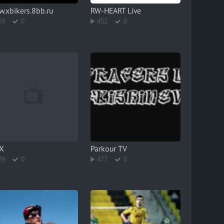
.xbikers.8bb.ru
RW-HEART Live
24
0
452
0
X
Parkour TV
29
0
477
0