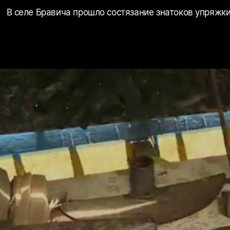
В селе Бравича прошло состязание знатоков упряжк