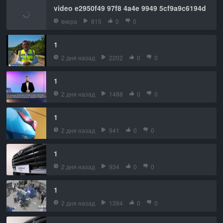
video e2950f49 97f8 4a4e 9949 5cf9a9c6194d
вчера
815
0
0
1
2 дня назад
2202
0
0
1
2 дня назад
1488
0
0
1
2 дня назад
941
0
0
1
2 дня назад
934
0
0
1
2 дня назад
1394
0
0