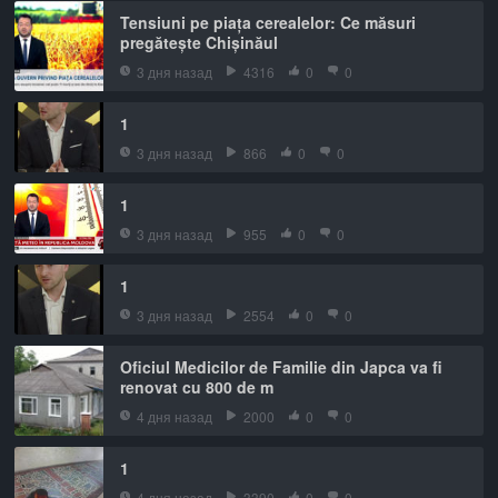
Tensiuni pe piața cerealelor: Ce măsuri
pregătește Chișinăul
3 дня назад
4316
0
0
1
3 дня назад
866
0
0
1
3 дня назад
955
0
0
1
3 дня назад
2554
0
0
Oficiul Medicilor de Familie din Japca va fi
renovat cu 800 de m
4 дня назад
2000
0
0
1
4 дня назад
3390
0
0