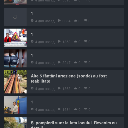
1
4 дня назад
3384
0
0
1
4 дня назад
1853
0
0
1
4 дня назад
3247
0
0
Alte 5 fântâni arteziene (sonde) au fost
reabilitate
4 дня назад
1863
0
0
1
4 дня назад
1684
0
0
Și pompierii sunt la fața locului. Revenim cu
detalii.