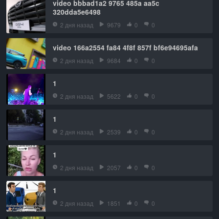
video bbbad1a2 9765 485a aa5c
320dda5e6498
2 дня назад
9679
0
0
video 166a2554 fa84 4f8f 857f bf6e94695afa
2 дня назад
9684
0
0
1
2 дня назад
5622
0
0
1
2 дня назад
2539
0
0
1
2 дня назад
2057
0
0
1
2 дня назад
1851
0
0