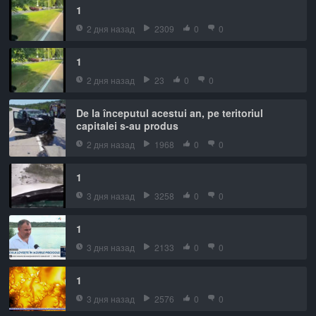
1
2 дня назад
2309
0
0
1
2 дня назад
23
0
0
De la începutul acestui an, pe teritoriul
capitalei s-au produs
2 дня назад
1968
0
0
1
3 дня назад
3258
0
0
1
3 дня назад
2133
0
0
1
3 дня назад
2576
0
0