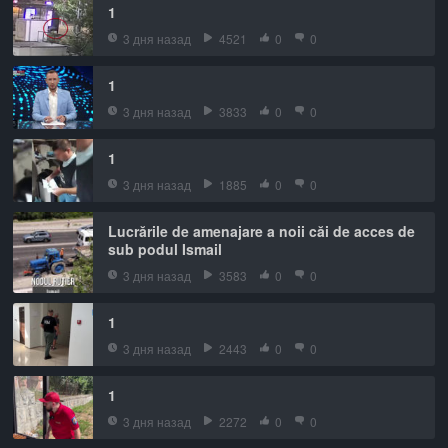
1
3 дня назад
4521
0
0
1
3 дня назад
3833
0
0
1
3 дня назад
1885
0
0
Lucrările de amenajare a noii căi de acces de
sub podul Ismail
3 дня назад
3583
0
0
1
3 дня назад
2443
0
0
1
3 дня назад
2272
0
0