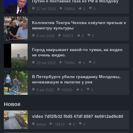
Путин о поставках газа из РФ в Молдову
27 окт 2022
59954
2
0
Коллектив Театра Чехова озвучил призыв к
министру культуры
8 сен 2022
50972
2
0
Город накрывает какой-то туман, на видео
не очень видно.
23 авг 2022
70060
0
0
В Петербурге убили гражданку Молдовы,
ночевавшую в палатке у рек
9 авг 2022
59305
0
0
Новое
video 7df2fb32 f0d5 47df 8587 4e0912ad9c80
вчера
15812
0
0