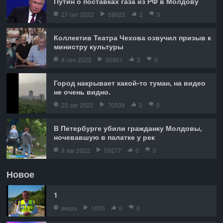
Путин о поставках газа из РФ в Молдову
27 окт 2022
59923
2
0
Коллектив Театра Чехова озвучил призыв к
министру культуры
8 сен 2022
50951
2
0
Город накрывает какой-то туман, на видео
не очень видно.
23 авг 2022
70038
0
0
В Петербурге убили гражданку Молдовы,
ночевавшую в палатке у рек
9 авг 2022
59277
0
0
Новое
1
вчера
1655
0
0