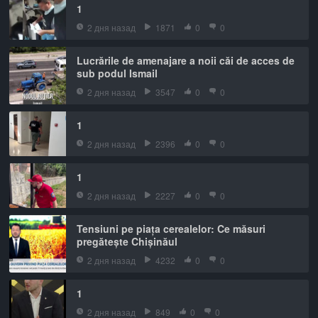
1
2 дня назад
1871
0
0
Lucrările de amenajare a noii căi de acces de
sub podul Ismail
2 дня назад
3547
0
0
1
2 дня назад
2396
0
0
1
2 дня назад
2227
0
0
Tensiuni pe piața cerealelor: Ce măsuri
pregătește Chișinăul
2 дня назад
4232
0
0
1
2 дня назад
849
0
0