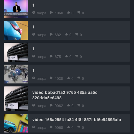
1
вчера
1060
0
0
1
вчера
682
0
0
1
вчера
675
0
0
1
вчера
1030
0
0
video bbbad1a2 9765 485a aa5c
320dda5e6498
вчера
9062
0
0
video 166a2554 fa84 4f8f 857f bf6e94695afa
вчера
9068
0
0