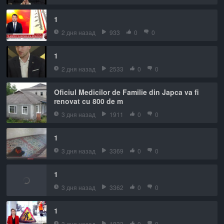
1
2 дня назад
933
0
0
1
2 дня назад
2533
0
0
Oficiul Medicilor de Familie din Japca va fi
renovat cu 800 de m
3 дня назад
1911
0
0
1
3 дня назад
3369
0
0
1
3 дня назад
3362
0
0
1
3 дня назад
1833
0
0