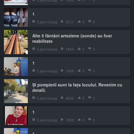
1
3 дня назад
3211
0
0
Alte 5 fântâni arteziene (sonde) au fost
reabilitate
3 дня назад
1844
0
0
1
3 дня назад
1668
0
0
Și pompierii sunt la fața locului. Revenim cu
detalii.
3 дня назад
4833
0
0
1
3 дня назад
7809
0
0
1