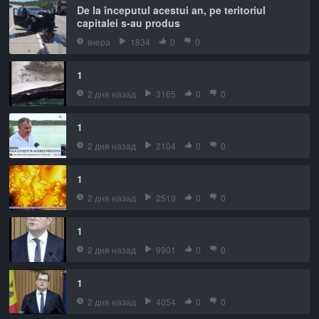
De la începutul acestui an, pe teritoriul
capitalei s-au produs
вчера
1834
0
0
1
2 дня назад
3165
0
0
1
2 дня назад
2104
0
0
1
2 дня назад
2519
0
0
1
2 дня назад
9901
0
0
1
2 дня назад
4054
0
0