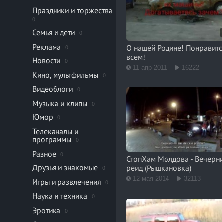
Праздники и торжества
0
Семья и дети
0
Реклама
О нашей Родине! Понравитс
0
всем!
Новости
0
11 апр 2011
16222
Кино, мультфильмы
0
Видеоблоги
0
Музыка и клипы
0
Юмор
0
Телеканалы и
программы
0
Разное
0
СтопХам Молдова - Вечерн
Друзья и знакомые
рейд (Рышкановка)
0
12 мая 2014
32113
Игры и развлечения
0
Наука и техника
0
Эротика
0