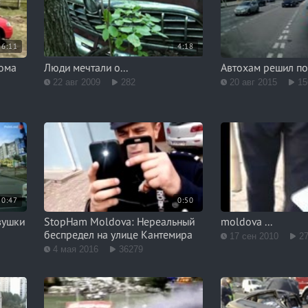
6:11
4:18
рома
Люди мечтали о...
Автохам решил по
22 авг 2009
282
20 авг 2015
15
0:47
0:50
вушки
StopHam Moldova: Нереальный
moldova ...
беспредел на улице Кантемира
17 сен 2010
2
4 мая 2016
36279