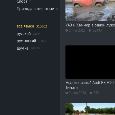
Спорт
0
Природа и животные
0
УАЗ и Хаммер в одной луж
все языки
310302
2 янв 2011
22430
русский
92044
румынский
10063
другие
208195
Эксклюзивный Audi R8 V10 
Тимати
9 июн 2010
670