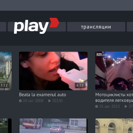
трансляции
3:12
6:52
Beata la examenul auto
Мотоциклисты хот
водителя легкову
24 окт 2008
30130
15 авг 2013
37