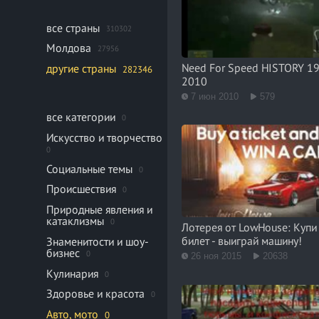
все страны
310302
Молдова
27956
Need For Speed HISTORY 1
другие страны
282346
2010
7 июн 2010
579
все категории
0
Искусство и творчество
0
Социальные темы
0
Происшествия
0
Природные явления и
катаклизмы
0
Лотерея от LowHouse: Купи
билет - выиграй машину!
Знаменитости и шоу-
бизнес
0
26 ноя 2015
20638
Кулинария
0
Здоровье и красота
0
Авто, мото
0