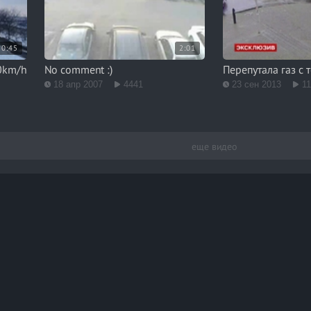
0:45
2:01
0km/h
No comment :)
Перепутала газ с
18 апр 2007
4441
23 сен 2013
1
еще видео