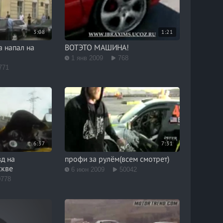
3:08
1:21
 напал на
ВОТЭТО МАШИНА!
1 янв 2009
768
771
6:37
7:31
д на
профи за рулём(всем смотрет)
скве
6 июн 2009
50042
0778