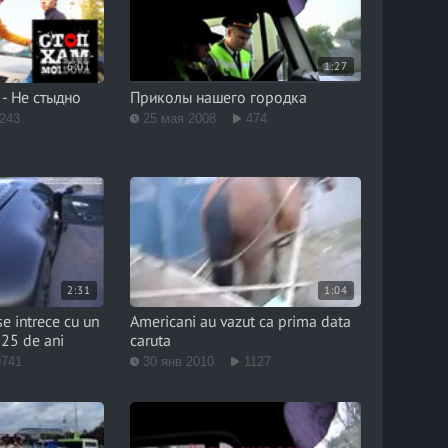
6:01
1:27
- Не стыдно
Приколы нашего городка
243
25 мая 2008
474
2:31
1:04
e intrece cu un
Americani au vazut ca prima data
25 de ani
caruta
9741
30 янв 2010
1127