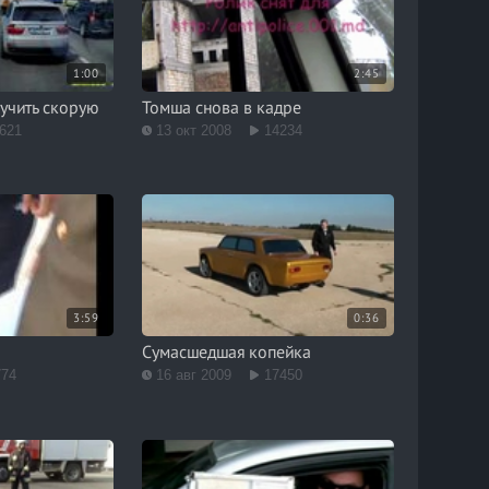
1:00
2:45
учить скорую
Томша снова в кадре
621
13 окт 2008
14234
3:59
0:36
Сумасшедшая копейка
774
16 авг 2009
17450