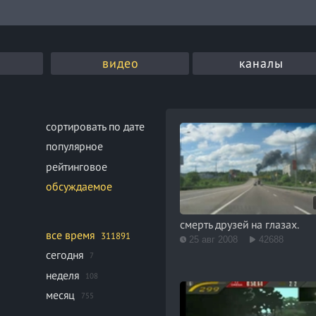
видео
каналы
сортировать по дате
популярное
рейтинговое
обсуждаемое
смерть друзей на глазах.
все время
311891
25 авг 2008
42688
сегодня
7
неделя
108
месяц
755