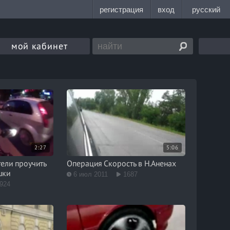
мой кабинет
2:27
5:06
ели проучить
Операция Скорость в Н.Аненах
шки
6 июл 2011
1687
924