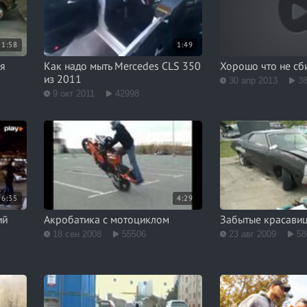
1:58
1:49
я
Как надо мыть Mercedes CLS 350
Хорошо что не сб
из 2011
30 апр 2013
3
9 окт 2011
42998
6:35
4:29
ий
Акробатика с мотоциклом
Забытые красавиц
18 сен 2008
55506
23 авг 2009
58