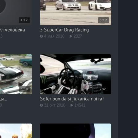
1:17
3:12
ил человека
5 SuperCar Drag Racing
83
4 мая 2010
2027
3:50
7:41
ы...
Sofer bun da si jiukarica nui ra!
8
31 окт 2010
14541