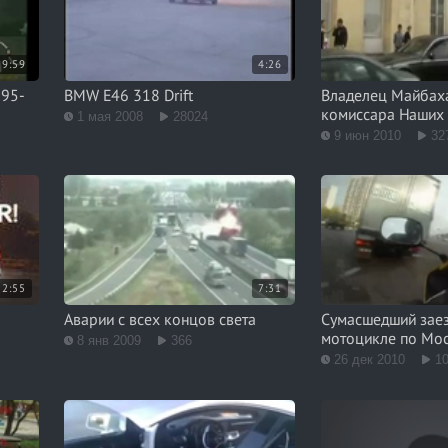
9:59
4:26
995-
BMW E46 318 Drift
Владелец Майбаха
комиссара Наших
1 мая 2008
28024
9 июн 2010
32
2:55
7:31
Аварии с всех концов света
Сумасшедший заез
мотоцикле по Мо
8 янв 2009
366
26 дек 2010
1