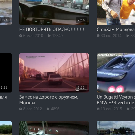
10:24
7:36
е
НЕ ПОВТОРЯТЬ ОПАСНО!!!!!!!!!
СтопХам Молдова 
6 мая 2010
12349
30 окт 2014
33
6:33
6:51
для
Замес на дороге с оружием,
Un Bugatti Veyron s
Москва
BMW E34 vechi de 
8 авг 2012
4896
10 сен 2015
2