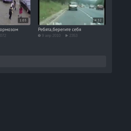
1:03
4:32
 тормозом
Ребята,берегите себя
1072
9 апр 2010
2353