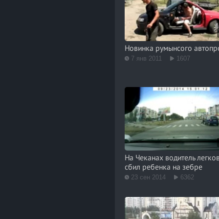
Новинка румынсого автоп
7 янв 2011
1607
На Чеканах водитель легко
сбил ребенка на зебре
23 сен 2014
6362