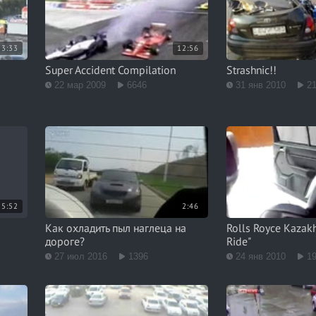
3:33
12:56
Super Accident Compilation
Strashnic!!
22 мар 2009
6646
31 янв 2010
2
5:52
2:46
Как охладить пыл наглеца на
Rolls Royce Kazak
дороге?
Ride"
27 июл 2016
1396
24 янв 2010
1