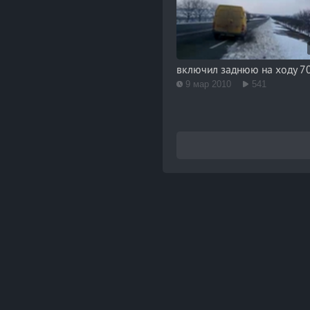
включил заднюю на ходу 7
9 мар 2010
541