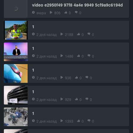
video e2950f49 97f8 4a4e 9949 5cf9a9c6194d
вчера
806
0
0
1
2 дня назад
2188
0
0
1
2 дня назад
1486
0
0
1
2 дня назад
936
0
0
1
2 дня назад
929
0
0
1
2 дня назад
1393
0
0