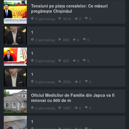
Tensiuni pe piața cerealelor: Ce măsuri
pregătește Chișinăul
3 дня назад
4316
0
0
1
3 дня назад
866
0
0
1
3 дня назад
955
0
0
1
3 дня назад
2554
0
0
Oficiul Medicilor de Familie din Japca va fi
renovat cu 800 de m
4 дня назад
1997
0
0
1
4 дня назад
3390
0
0