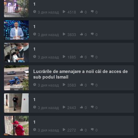
1
3 дня назад
4518
0
0
1
3 дня назад
3833
0
0
1
3 дня назад
1885
0
0
Lucrările de amenajare a noii căi de acces de
sub podul Ismail
3 дня назад
3583
0
0
1
3 дня назад
2443
0
0
1
3 дня назад
2272
0
0