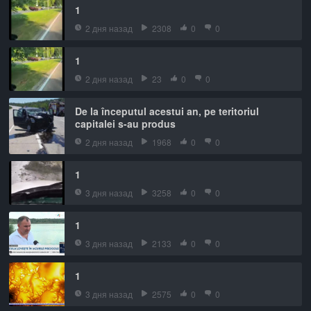
1
2 дня назад
2308
0
0
1
2 дня назад
23
0
0
De la începutul acestui an, pe teritoriul
capitalei s-au produs
2 дня назад
1968
0
0
1
3 дня назад
3258
0
0
1
3 дня назад
2133
0
0
1
3 дня назад
2575
0
0