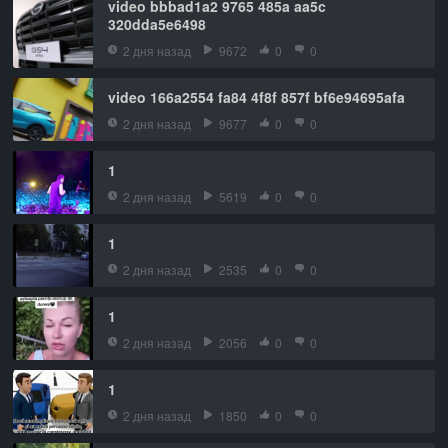
video bbbad1a2 9765 485a aa5c
320dda5e6498
2 дня назад
9672
0
0
video 166a2554 fa84 4f8f 857f bf6e94695afa
2 дня назад
9677
0
0
1
2 дня назад
5619
0
0
1
2 дня назад
2535
0
0
1
2 дня назад
2056
0
0
1
2 дня назад
1850
0
0