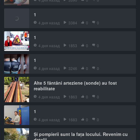
1
4 дня назад
3384
0
0
1
4 дня назад
1853
0
0
1
4 дня назад
3246
0
0
Alte 5 fântâni arteziene (sonde) au fost
reabilitate
4 дня назад
1863
0
0
1
4 дня назад
1683
0
0
Și pompierii sunt la fața locului. Revenim cu
detalii.