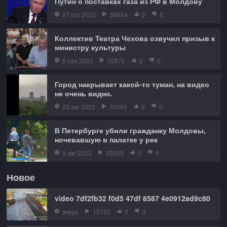
Путин о поставках газа из РФ в Молдову
27 окт 2022
59954
2
0
Коллектив Театра Чехова озвучил призыв к
министру культуры
8 сен 2022
50972
2
0
Город накрывает какой-то туман, на видео
не очень видно.
23 авг 2022
70060
0
0
В Петербурге убили гражданку Молдовы,
ночевавшую в палатке у рек
9 авг 2022
59305
0
0
Новое
video 7df2fb32 f0d5 47df 8587 4e0912ad9c80
вчера
15755
0
0