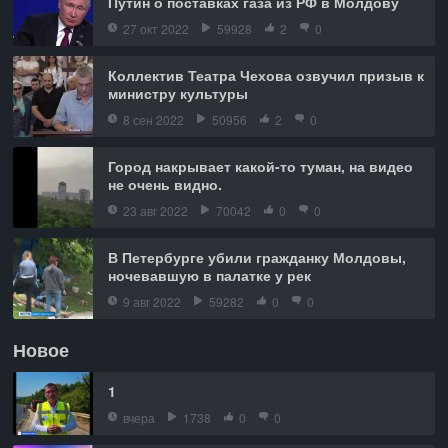
Путин о поставках газа из РФ в Молдову
27 окт 2022
59928
2
0
Коллектив Театра Чехова озвучил призыв к
министру культуры
8 сен 2022
50956
2
0
Город накрывает какой-то туман, на видео
не очень видно.
23 авг 2022
70042
0
0
В Петербурге убили гражданку Молдовы,
ночевавшую в палатке у рек
9 авг 2022
59282
0
0
Новое
1
вчера
1738
0
0