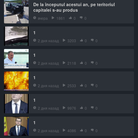
De la începutul acestui an, pe teritoriul
capitalei s-au produs
вчера
1861
0
0
1
2 дня назад
3203
0
0
1
2 дня назад
2118
0
0
1
2 дня назад
2533
0
0
1
2 дня назад
9976
0
0
1
2 дня назад
4086
0
0