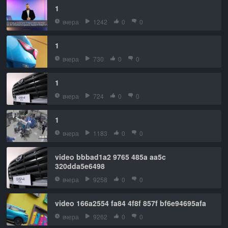
1
вчера
1242
0
0
1
вчера
730
0
0
1
вчера
724
0
0
1
вчера
1183
0
0
video bbbad1a2 9765 485a aa5c
320dda5e6498
вчера
9258
0
0
video 166a2554 fa84 4f8f 857f bf6e94695afa
вчера
9262
0
0