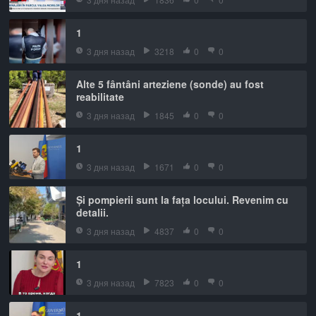
1
3 дня назад
3218
0
0
Alte 5 fântâni arteziene (sonde) au fost
reabilitate
3 дня назад
1845
0
0
1
3 дня назад
1671
0
0
Și pompierii sunt la fața locului. Revenim cu
detalii.
3 дня назад
4837
0
0
1
3 дня назад
7823
0
0
1