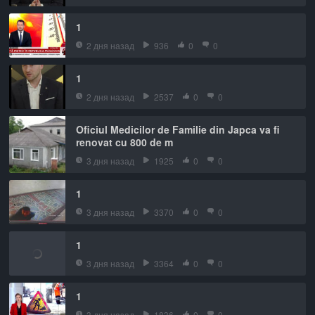
1
2 дня назад
936
0
0
1
2 дня назад
2537
0
0
Oficiul Medicilor de Familie din Japca va fi
renovat cu 800 de m
3 дня назад
1925
0
0
1
3 дня назад
3370
0
0
1
3 дня назад
3364
0
0
1
3 дня назад
1836
0
0