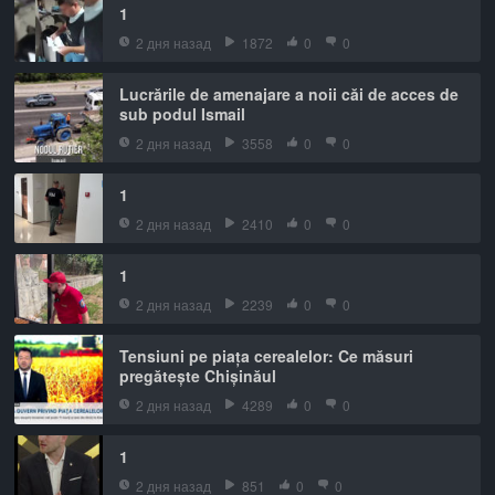
1
2 дня назад
1872
0
0
Lucrările de amenajare a noii căi de acces de
sub podul Ismail
2 дня назад
3558
0
0
1
2 дня назад
2410
0
0
1
2 дня назад
2239
0
0
Tensiuni pe piața cerealelor: Ce măsuri
pregătește Chișinăul
2 дня назад
4289
0
0
1
2 дня назад
851
0
0