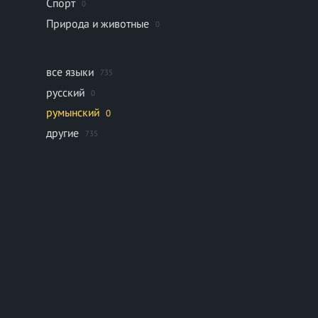
Спорт
0
Природа и животные
0
все языки
735
русский
0
румынский
0
другие
735