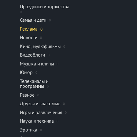
Праздники и торжества
0
Семья и дети
0
Реклама
0
Новости
0
Кино, мультфильмы
0
Видеоблоги
0
Музыка и клипы
0
Юмор
0
Телеканалы и
программы
0
Разное
0
Друзья и знакомые
0
Игры и развлечения
0
Наука и техника
0
Эротика
0