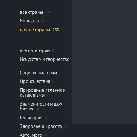
все страны
735
Молдова
0
другие страны
735
все категории
0
Искусство и творчество
0
Социальные темы
0
Происшествия
0
Природные явления и
катаклизмы
0
Знаменитости и шоу-
бизнес
0
Кулинария
0
Здоровье и красота
0
Авто, мото
0