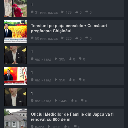
1
31 мин. назад
179
0
0
Tensiuni pe piața cerealelor: Ce măsuri
pregătește Chișinăul
50 мин. назад
220
0
0
1
час назад
305
0
0
1
час назад
350
0
0
1
час назад
1445
0
0
Oficiul Medicilor de Familie din Japca va fi
renovat cu 800 de m
вчера
1323
0
0