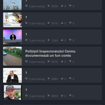
3 дня назад
3535
0
0
1
3 дня назад
3316
0
0
1
3 дня назад
1244
0
0
Polițiștii Inspectoratului Centru
documentează un furt comis
3 дня назад
3678
0
0
1
3 дня назад
2884
0
0
1
3 дня назад
3609
0
0