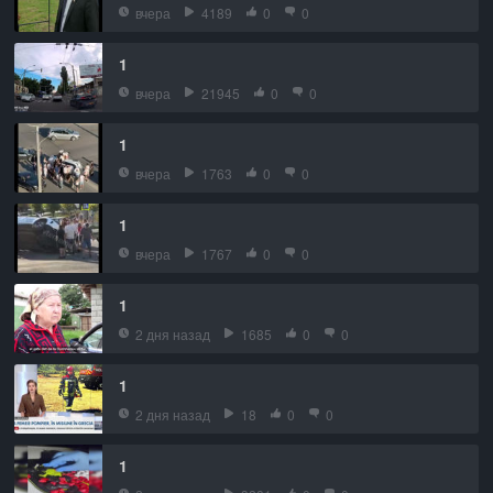
вчера
4189
0
0
1
вчера
21945
0
0
1
вчера
1763
0
0
1
вчера
1767
0
0
1
2 дня назад
1685
0
0
1
2 дня назад
18
0
0
1