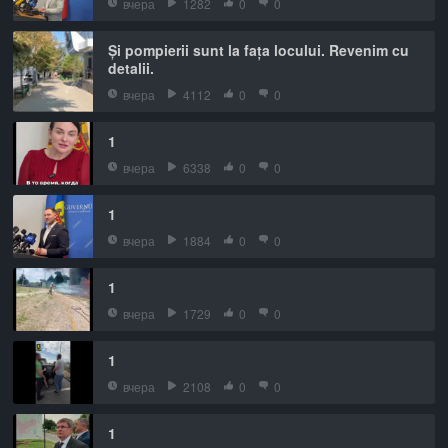
вчера
1282
0
0
Și pompierii sunt la fața locului. Revenim cu
detalii.
вчера
4112
0
0
1
вчера
6338
0
0
1
вчера
1884
0
0
1
вчера
1729
0
0
1
вчера
2108
0
0
1