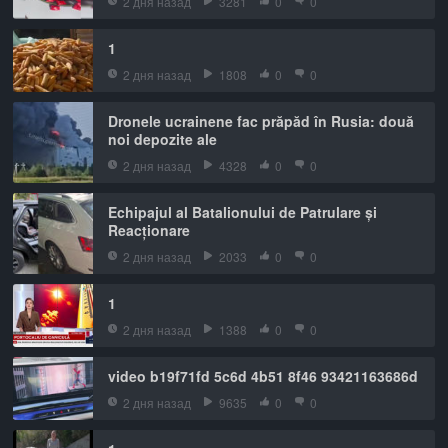
2 дня назад
3281
0
0
1
2 дня назад
1808
0
0
Dronele ucrainene fac prăpăd în Rusia: două
noi depozite ale
2 дня назад
4328
0
0
Echipajul al Batalionului de Patrulare și
Reacționare
2 дня назад
2033
0
0
1
2 дня назад
1388
0
0
video b19f71fd 5c6d 4b51 8f46 93421163686d
2 дня назад
9635
0
0