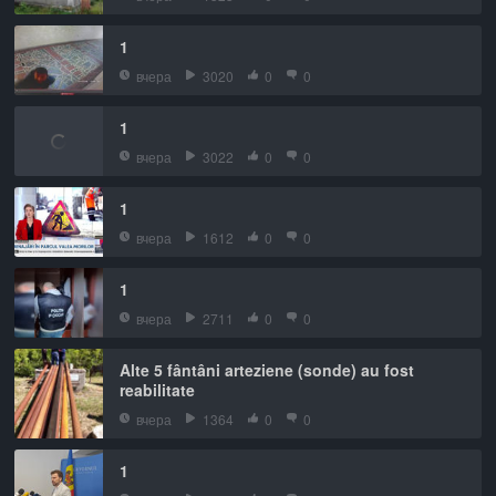
1
вчера
3020
0
0
1
вчера
3022
0
0
1
вчера
1612
0
0
1
вчера
2711
0
0
Alte 5 fântâni arteziene (sonde) au fost
reabilitate
вчера
1364
0
0
1