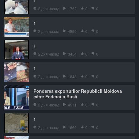
1
2 дня назад
1762
0
0
1
2 дня назад
4860
0
0
1
2 дня назад
3454
0
0
1
2 дня назад
1848
0
0
Ponderea exporturilor Republicii Moldova
către Federația Rusă
2 дня назад
4571
0
0
1
2 дня назад
1660
0
0