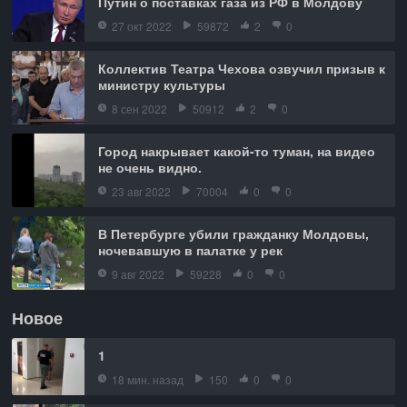
Путин о поставках газа из РФ в Молдову
27 окт 2022
59872
2
0
Коллектив Театра Чехова озвучил призыв к
министру культуры
8 сен 2022
50912
2
0
Город накрывает какой-то туман, на видео
не очень видно.
23 авг 2022
70004
0
0
В Петербурге убили гражданку Молдовы,
ночевавшую в палатке у рек
9 авг 2022
59228
0
0
Новое
1
18 мин. назад
150
0
0