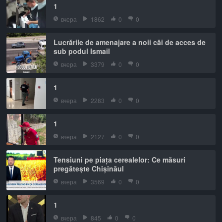
1
вчера
1862
0
0
Lucrările de amenajare a noii căi de acces de
sub podul Ismail
вчера
3379
0
0
1
вчера
2283
0
0
1
вчера
2127
0
0
Tensiuni pe piața cerealelor: Ce măsuri
pregătește Chișinăul
вчера
3569
0
0
1
вчера
845
0
0