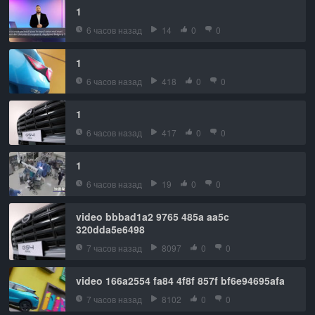
1
6 часов назад
14
0
0
1
6 часов назад
418
0
0
1
6 часов назад
417
0
0
1
6 часов назад
19
0
0
video bbbad1a2 9765 485a aa5c
320dda5e6498
7 часов назад
8097
0
0
video 166a2554 fa84 4f8f 857f bf6e94695afa
7 часов назад
8102
0
0