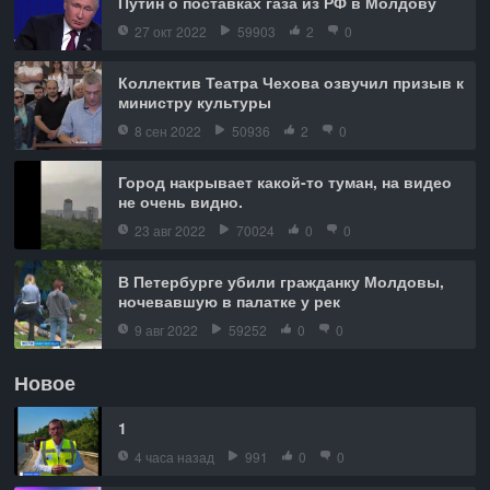
Путин о поставках газа из РФ в Молдову
27 окт 2022
59903
2
0
Коллектив Театра Чехова озвучил призыв к
министру культуры
8 сен 2022
50936
2
0
Город накрывает какой-то туман, на видео
не очень видно.
23 авг 2022
70024
0
0
В Петербурге убили гражданку Молдовы,
ночевавшую в палатке у рек
9 авг 2022
59252
0
0
Новое
1
4 часа назад
991
0
0