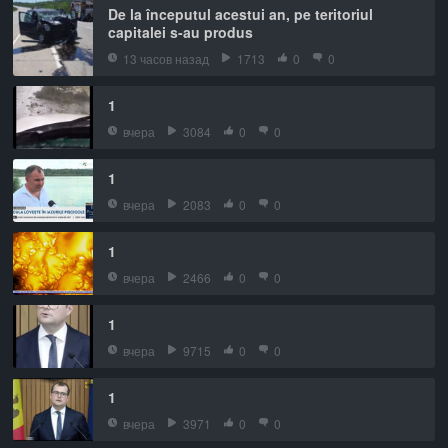
De la începutul acestui an, pe teritoriul
capitalei s-au produs
13 часов назад
1713
0
0
1
вчера
3084
0
0
1
вчера
2083
0
0
1
вчера
2466
0
0
1
вчера
9715
0
0
1
вчера
3971
0
0