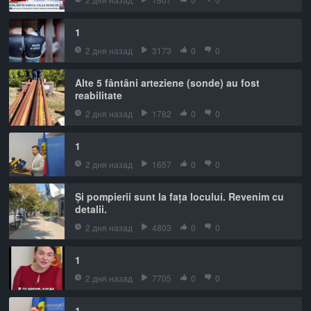
1
2 дня назад
3173
0
0
Alte 5 fântâni arteziene (sonde) au fost
reabilitate
2 дня назад
1782
0
0
1
2 дня назад
1657
0
0
Și pompierii sunt la fața locului. Revenim cu
detalii.
2 дня назад
4803
0
0
1
2 дня назад
7705
0
0
1