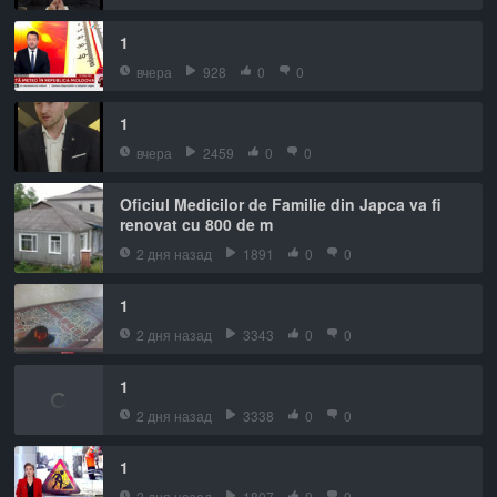
1
вчера
928
0
0
1
вчера
2459
0
0
Oficiul Medicilor de Familie din Japca va fi
renovat cu 800 de m
2 дня назад
1891
0
0
1
2 дня назад
3343
0
0
1
2 дня назад
3338
0
0
1
2 дня назад
1807
0
0