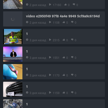
2 дня назад
17160
0
0
video e2950f49 97f8 4a4e 9949 5cf9a9c6194d
2 дня назад
1108
0
0
1
3 дня назад
2315
0
0
1
3 дня назад
1551
0
0
1
3 дня назад
1170
0
0
1
3 дня назад
1159
0
0
1