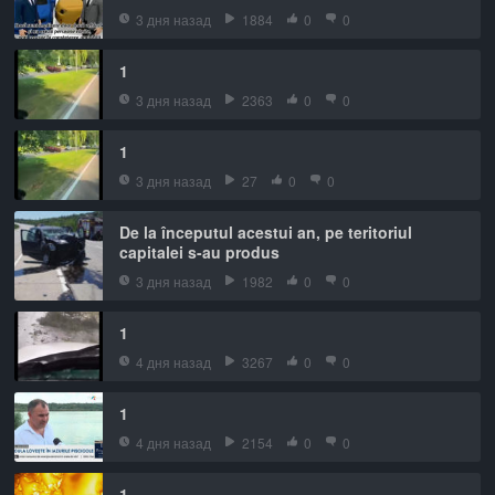
3 дня назад
1884
0
0
1
3 дня назад
2363
0
0
1
3 дня назад
27
0
0
De la începutul acestui an, pe teritoriul
capitalei s-au produs
3 дня назад
1982
0
0
1
4 дня назад
3267
0
0
1
4 дня назад
2154
0
0
1