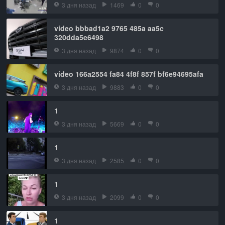
3 дня назад
1469
0
0
video bbbad1a2 9765 485a aa5c
320dda5e6498
3 дня назад
9874
0
0
video 166a2554 fa84 4f8f 857f bf6e94695afa
3 дня назад
9883
0
0
1
3 дня назад
5669
0
0
1
3 дня назад
2585
0
0
1
3 дня назад
2099
0
0
1