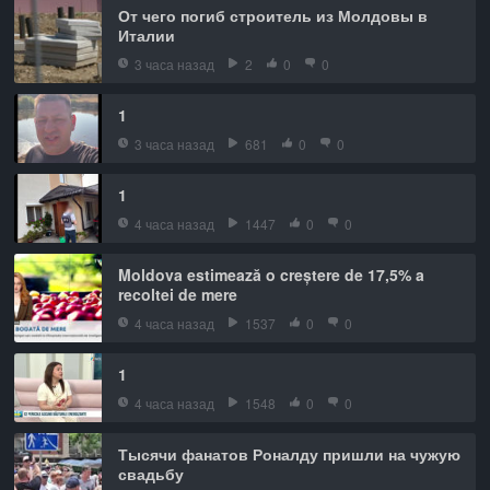
От чего погиб строитель из Молдовы в
Италии
3 часа назад
2
0
0
1
3 часа назад
681
0
0
1
4 часа назад
1447
0
0
Moldova estimează o creștere de 17,5% a
recoltei de mere
4 часа назад
1537
0
0
1
4 часа назад
1548
0
0
Тысячи фанатов Роналду пришли на чужую
свадьбу