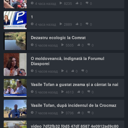
4 часа назад
8235
0
0
1
4 часа назад
2889
0
0
Dezastru ecologic la Comrat
5 часов назад
5505
0
0
O moldoveancă, indignată la Forumul
Diasporei
5 часов назад
4
0
0
Vasile Tofan a gustat zeama și a cântat la nai
5 часов назад
4613
0
0
Vasile Tofan, după incidentul de la Crocmaz
7 часов назад
3706
0
0
video 7df2fb32 f0d5 47df 8587 4e0912ad9c80