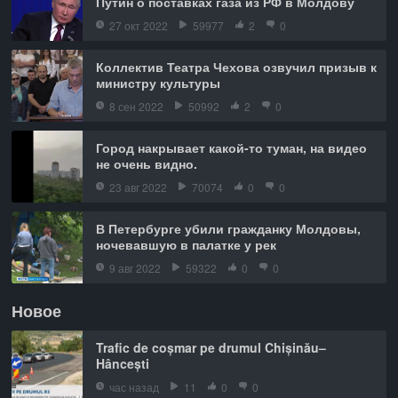
Путин о поставках газа из РФ в Молдову
27 окт 2022
59977
2
0
Коллектив Театра Чехова озвучил призыв к
министру культуры
8 сен 2022
50992
2
0
Город накрывает какой-то туман, на видео
не очень видно.
23 авг 2022
70074
0
0
В Петербурге убили гражданку Молдовы,
ночевавшую в палатке у рек
9 авг 2022
59322
0
0
Новое
Trafic de coșmar pe drumul Chișinău–
Hâncești
час назад
11
0
0