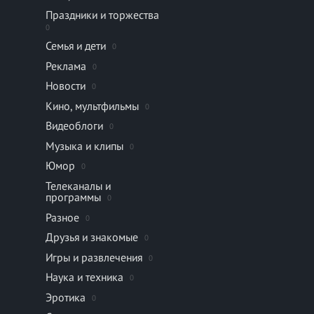
Праздники и торжества
0
Семья и дети
0
Реклама
0
Новости
0
Кино, мультфильмы
0
Видеоблоги
0
Музыка и клипы
0
Юмор
0
Телеканалы и
программы
0
Разное
0
Друзья и знакомые
0
Игры и развлечения
0
Наука и техника
0
Эротика
0