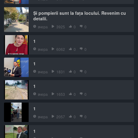
Și pompierii sunt la fața locului. Revenim cu
detalii.
вчера
3925
0
0
1
вчера
6062
0
0
1
вчера
1831
0
0
1
вчера
1653
0
0
1
вчера
2057
0
0
1