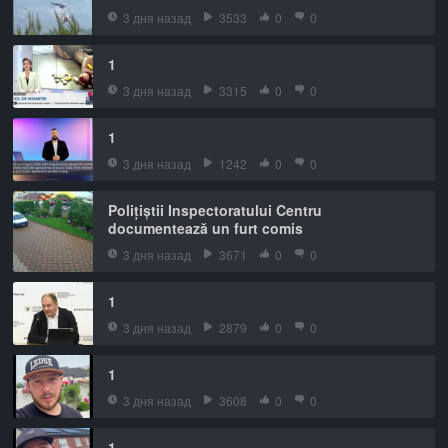
3 дня назад
3533
0
0
1
3 дня назад
3315
0
0
1
3 дня назад
1242
0
0
Polițiștii Inspectoratului Centru
documentează un furt comis
3 дня назад
3671
0
0
1
3 дня назад
2879
0
0
1
3 дня назад
3608
0
0
1