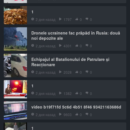
1
2 дня назад
1797
0
0
Dronele ucrainene fac prăpăd în Rusia: două
noi depozite ale
2 дня назад
4301
0
0
Echipajul al Batalionului de Patrulare și
Reacționare
2 дня назад
2028
0
0
1
2 дня назад
1382
0
0
video b19f71fd 5c6d 4b51 8f46 93421163686d
2 дня назад
9603
0
0
1