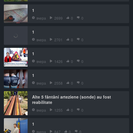
1
вчера
2699
0
0
1
вчера
2701
0
0
1
вчера
1426
0
0
1
вчера
2558
0
0
Alte 5 fântâni arteziene (sonde) au fost
reabilitate
вчера
1255
0
0
1
вчера
847
0
0