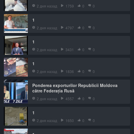
2 дня назад
1759
0
0
1
2 дня назад
4797
0
0
1
2 дня назад
3431
0
0
1
2 дня назад
1836
0
0
Ponderea exporturilor Republicii Moldova
către Federația Rusă
2 дня назад
4557
0
0
1
2 дня назад
1650
0
0