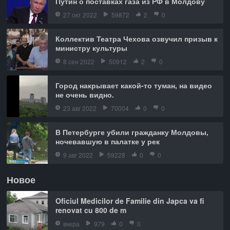
Путин о поставках газа из РФ в Молдову
27 окт 2022
59872
2
0
Коллектив Театра Чехова озвучил призыв к
министру культуры
8 сен 2022
50912
2
0
Город накрывает какой-то туман, на видео
не очень видно.
23 авг 2022
70004
0
0
В Петербурге убили гражданку Молдовы,
ночевавшую в палатке у рек
9 авг 2022
59228
0
0
Новое
Oficiul Medicilor de Familie din Japca va fi
renovat cu 800 de m
вчера
979
0
0