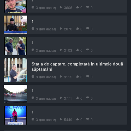
3 дня назад
3606
0
0
1
3 дня назад
2870
0
0
1
3 дня назад
3103
0
0
Stația de captare, completată în ultimele două
săptămâni
3 дня назад
3112
0
0
1
3 дня назад
3771
0
0
1
3 дня назад
5449
0
0