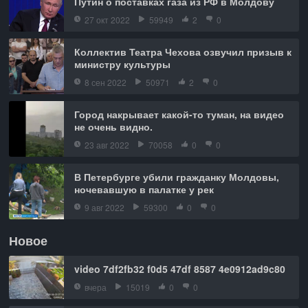
Путин о поставках газа из РФ в Молдову
27 окт 2022
59949
2
0
Коллектив Театра Чехова озвучил призыв к
министру культуры
8 сен 2022
50971
2
0
Город накрывает какой-то туман, на видео
не очень видно.
23 авг 2022
70058
0
0
В Петербурге убили гражданку Молдовы,
ночевавшую в палатке у рек
9 авг 2022
59300
0
0
Новое
video 7df2fb32 f0d5 47df 8587 4e0912ad9c80
вчера
15019
0
0