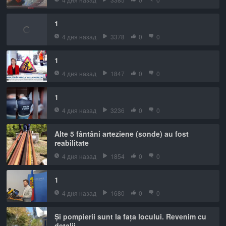
1
4 дня назад
3378
0
0
1
4 дня назад
1847
0
0
1
4 дня назад
3236
0
0
Alte 5 fântâni arteziene (sonde) au fost
reabilitate
4 дня назад
1854
0
0
1
4 дня назад
1680
0
0
Și pompierii sunt la fața locului. Revenim cu
detalii.