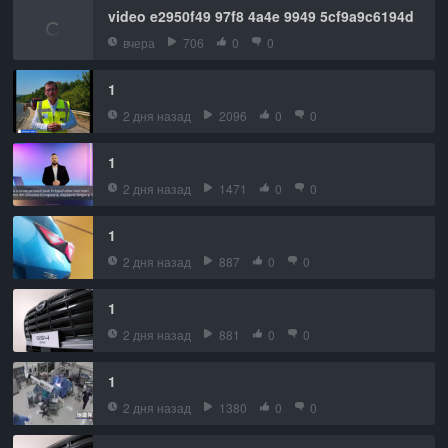
video e2950f49 97f8 4a4e 9949 5cf9a9c6194d
вчера
706
0
0
1
2 дня назад
2096
0
0
1
2 дня назад
1471
0
0
1
2 дня назад
887
0
0
1
2 дня назад
881
0
0
1
2 дня назад
1380
0
0