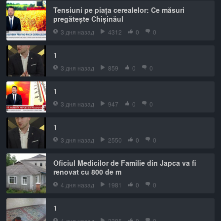
Tensiuni pe piața cerealelor: Ce măsuri
pregătește Chișinăul
3 дня назад
4312
0
0
1
3 дня назад
859
0
0
1
3 дня назад
947
0
0
1
3 дня назад
2550
0
0
Oficiul Medicilor de Familie din Japca va fi
renovat cu 800 de m
4 дня назад
1981
0
0
1
4 дня назад
3385
0
0