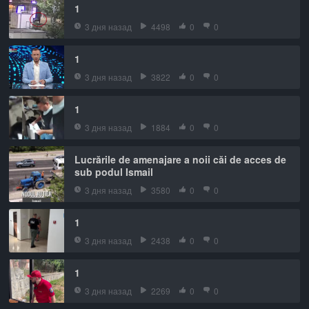
1
3 дня назад
4498
0
0
1
3 дня назад
3822
0
0
1
3 дня назад
1884
0
0
Lucrările de amenajare a noii căi de acces de
sub podul Ismail
3 дня назад
3580
0
0
1
3 дня назад
2438
0
0
1
3 дня назад
2269
0
0