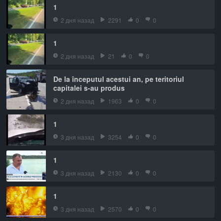
1
2 дня назад
2291
0
0
1
2 дня назад
21
0
0
De la începutul acestui an, pe teritoriul
capitalei s-au produs
2 дня назад
1963
0
0
1
3 дня назад
3254
0
0
1
3 дня назад
2130
0
0
1
3 дня назад
2570
0
0