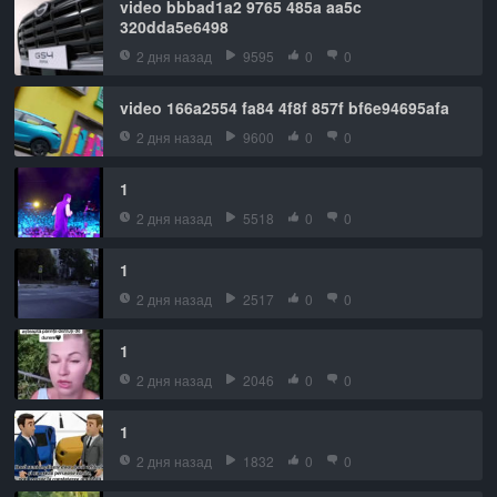
video bbbad1a2 9765 485a aa5c
320dda5e6498
2 дня назад
9595
0
0
video 166a2554 fa84 4f8f 857f bf6e94695afa
2 дня назад
9600
0
0
1
2 дня назад
5518
0
0
1
2 дня назад
2517
0
0
1
2 дня назад
2046
0
0
1
2 дня назад
1832
0
0