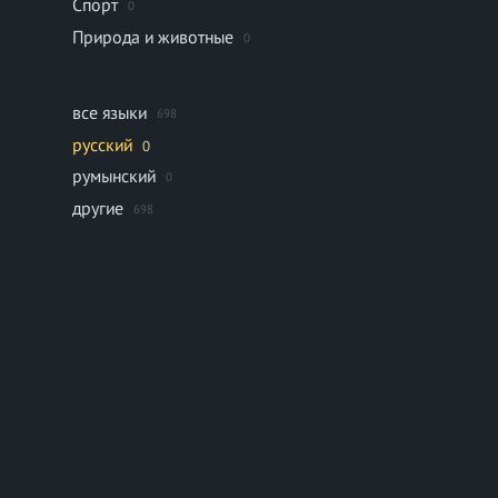
Спорт
0
Природа и животные
0
все языки
698
русский
0
румынский
0
другие
698