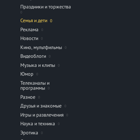
Праздники и торжества
0
Семья и дети
0
Реклама
0
Новости
0
Кино, мультфильмы
0
Видеоблоги
0
Музыка и клипы
0
Юмор
0
Телеканалы и
программы
0
Разное
0
Друзья и знакомые
0
Игры и развлечения
0
Наука и техника
0
Эротика
0