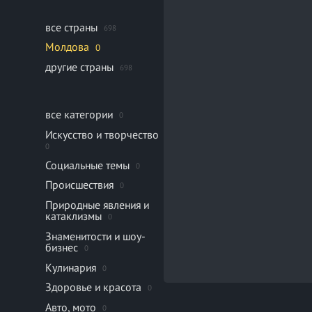
все страны
698
Молдова
0
другие страны
698
все категории
0
Искусство и творчество
0
Социальные темы
0
Происшествия
0
Природные явления и
катаклизмы
0
Знаменитости и шоу-
бизнес
0
Кулинария
0
Здоровье и красота
0
Авто, мото
0