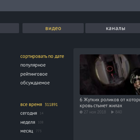
видео
каналы
сортировать по дате
популярное
рейтинговое
обсуждаемое
6 Жутких роликов от кото
все время
311891
кровь стынет жилах
27 ноя 2018
840
сегодня
14
неделя
108
месяц
773