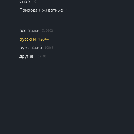
Спорт
0
Природа и животные
0
все языки
310302
русский
92044
румынский
10063
другие
208195