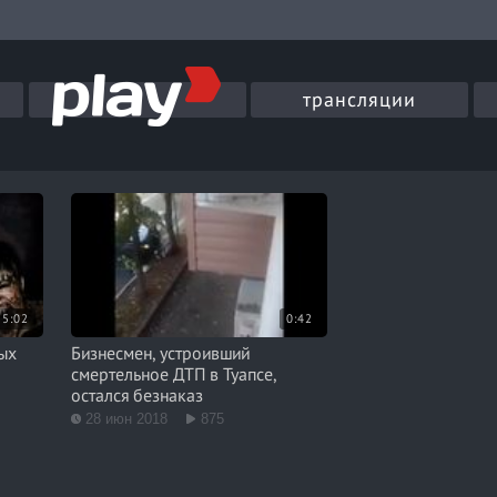
трансляции
5:02
0:42
рых
Бизнесмен, устроивший
смертельное ДТП в Туапсе,
остался безнаказ
28 июн 2018
875