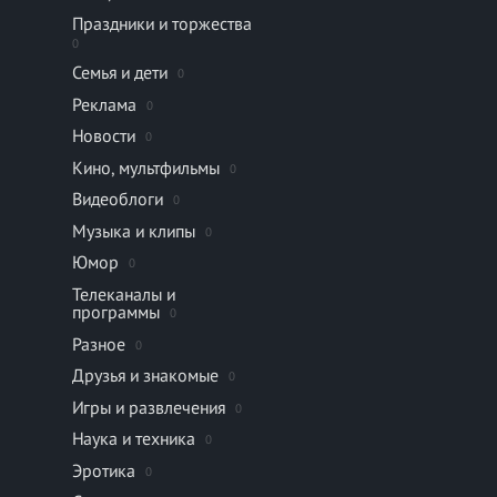
Праздники и торжества
0
Семья и дети
0
Реклама
0
Новости
0
Кино, мультфильмы
0
Видеоблоги
0
Музыка и клипы
0
Юмор
0
Телеканалы и
программы
0
Разное
0
Друзья и знакомые
0
Игры и развлечения
0
Наука и техника
0
Эротика
0