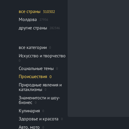
все страны
310302
Молдова
27956
другие страны
282346
все категории
0
Искусство и творчество
0
Социальные темы
0
Происшествия
0
Природные явления и
катаклизмы
0
Знаменитости и шоу-
бизнес
0
Кулинария
0
Здоровье и красота
0
Авто, мото
0