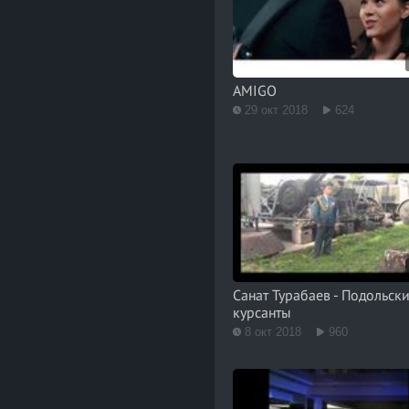
AMIGO
29 окт 2018
624
Санат Турабаев - Подольск
курсанты
8 окт 2018
960