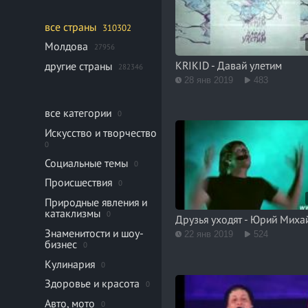
все страны
310302
Молдова
27956
KRIKID - Давай улетим
другие страны
282346
28 янв 2019
483
все категории
0
Искусство и творчество
0
Социальные темы
0
Происшествия
0
Природные явления и
катаклизмы
0
Друзья уходят - Юрий Миха
Знаменитости и шоу-
22 янв 2019
524
бизнес
0
Кулинария
0
Здоровье и красота
0
Авто, мото
0