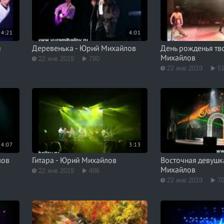
4:21
4:01
й
Деревенька - Юрий Михайлов
День рожденья тв
Михайлов
22 янв 2019
790
22 янв 2019
5
4:07
3:13
лов
Гитара - Юрий Михайлов
Восточная девушк
Михайлов
22 янв 2019
486
22 янв 2019
7