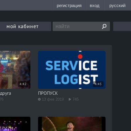
мой кабинет
4:42
4:45
одруга
ПРОПУСК
76
13 фев 2019
745