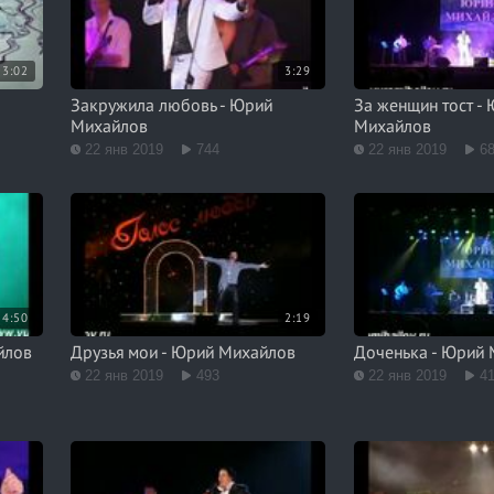
3:02
3:29
Закружила любовь - Юрий
За женщин тост -
Михайлов
Михайлов
22 янв 2019
744
22 янв 2019
6
4:50
2:19
йлов
Друзья мои - Юрий Михайлов
Доченька - Юрий
22 янв 2019
493
22 янв 2019
4