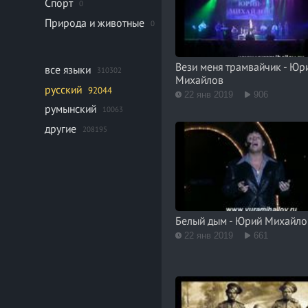
Спорт
0
Природа и животные
0
Вези меня трамвайчик - Юр
все языки
310302
Михайлов
русский
92044
22 янв 2019
906
румынский
10063
другие
208195
Белый дым - Юрий Михайло
22 янв 2019
661