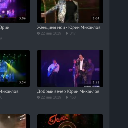
3:06
3:04
 Юрий
Женщины мои - Юрий Михайлов
22 янв 2019
347
86
3:54
3:51
 Михайлов
Добрый вечер Юрий Михайлов
10
22 янв 2019
468