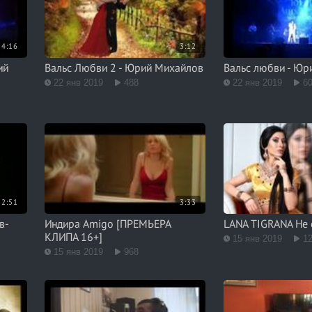
4:16
3:12
ий
Вальс Любви 2 - Юрий Михайлов
Вальс любви - Юр
22 янв 2019
488
22 янв 2019
6
2:51
3:33
в-
Индира Amigo [ПРЕМЬЕРА
LANA TIGRANA Не 
КЛИПА 16+]
15 янв 2019
1
15 янв 2019
968