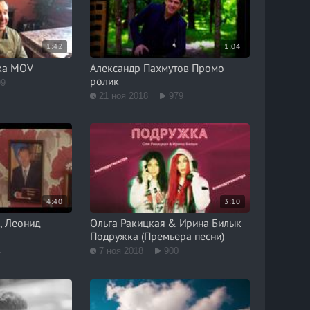
1:42
1:04
нка MOV
Александр Пахмутов Промо
ролик
99
21 ноя 2018
979
4:40
3:10
, Леонид
Ольга Ракицкая & Ирина Билык
Подружка (Премьера песни)
4
7 ноя 2018
900