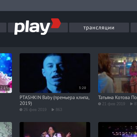
трансляции
2:15
3:20
!
PTASHKIN Baby (премьера клипа,
Татьяна Котова П
2019)
21 фев 2019
8
26 фев 2019
863