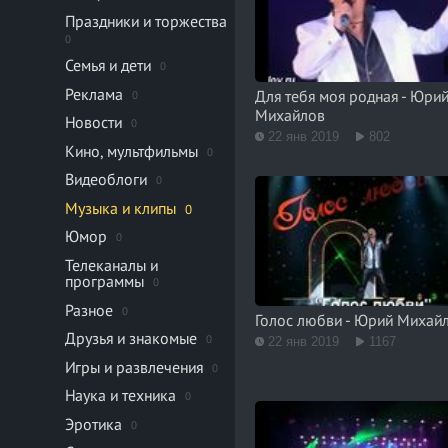
Праздники и торжества
0
Семья и дети
0
Реклама
Для тебя моя родная - Юри
0
Михайлов
Новости
0
22 янв 2019
802
Кино, мультфильмы
0
Видеоблоги
0
Музыка и клипы
0
Юмор
0
Телеканалы и
программы
0
Разное
0
Голос любви - Юрий Михай
Друзья и знакомые
0
22 янв 2019
1167
Игры и развлечения
0
Наука и техника
0
Эротика
0