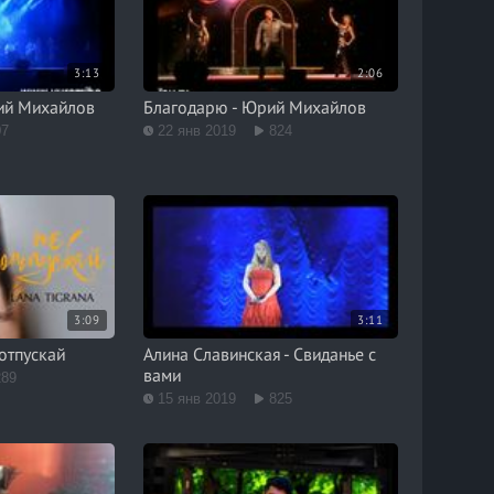
3:13
2:06
ий Михайлов
Благодарю - Юрий Михайлов
07
22 янв 2019
824
3:09
3:11
отпускай
Алина Славинская - Свиданье с
вами
289
15 янв 2019
825