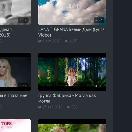
3:52
2:53
дяная
LANA TIGRANA Белый Дым (Lyrics
2018)
Video)
5
9 окт 2018
1125
3:36
4:50
Ты в глаза мне
Группа Фабрика - Могла как
могла
5
17 авг 2018
538