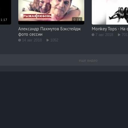
1:17
0:34
Александр Пахмутов Бэкстейдж
Monkey Tops - На 
фото сессии
7 авг 2018
701
14 авг 2018
1052
еще видео