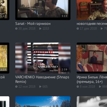
2:47
3:13
Sanat - Мой гарнизон
новогодняя песе
30 дек 2018
1153
17 дек 2018
7
3:39
2:59
сой
VARCHENKO Наводнение (Shnaps
Ирина Билык Лёня
Remix)
(премьера, 16+)
12 ноя 2018
665
8 ноя 2018
98