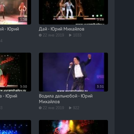
1:50
3:16
ой - Юрий
Дай - Юрий Михайлов
22 янв 2019
1033
14
3:30
3:31
а - Юрий
Водила дальнобой - Юрий
Михайлов
03
22 янв 2019
922