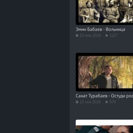
Эмин Бабаев - Вольница
10 янв 2019
1127
Санат Турабаев - Остуди ро
13 ноя 2018
870