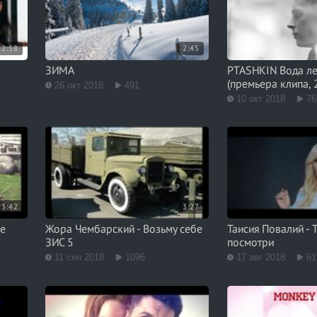
2:58
2:45
ЗИМА
PTASHKIN Вода ле
(премьера клипа, 
26 окт 2018
491
10 окт 2018
76
3:42
3:27
ие
Жора Чембарский - Возьму себе
Таисия Повалий - 
ЗИС 5
посмотри
11 сен 2018
1096
17 авг 2018
61