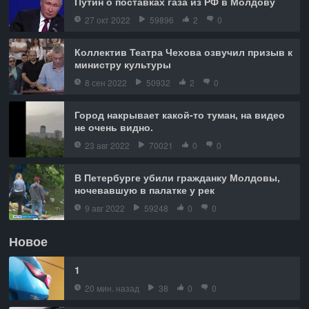
Путин о поставках газа из РФ в Молдову
27 окт 2022
59896
2
0
Коллектив Театра Чехова озвучил призыв к
министру культуры
8 сен 2022
50932
2
0
Город накрывает какой-то туман, на видео
не очень видно.
23 авг 2022
70021
0
0
В Петербурге убили гражданку Молдовы,
ночевавшую в палатке у рек
9 авг 2022
59248
0
0
Новое
1
20 мин. назад
38
0
0