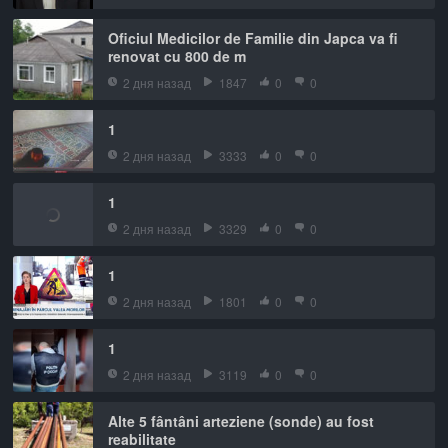
Oficiul Medicilor de Familie din Japca va fi
renovat cu 800 de m
2 дня назад
1847
0
0
1
2 дня назад
3333
0
0
1
2 дня назад
3329
0
0
1
2 дня назад
1801
0
0
1
2 дня назад
3119
0
0
Alte 5 fântâni arteziene (sonde) au fost
reabilitate