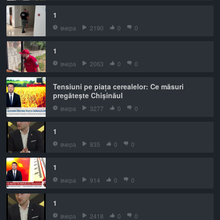
1
вчера
2190
0
0
1
вчера
2063
0
0
Tensiuni pe piața cerealelor: Ce măsuri
pregătește Chișinăul
вчера
3277
0
0
1
вчера
835
0
0
1
вчера
914
0
0
1
вчера
2418
0
0