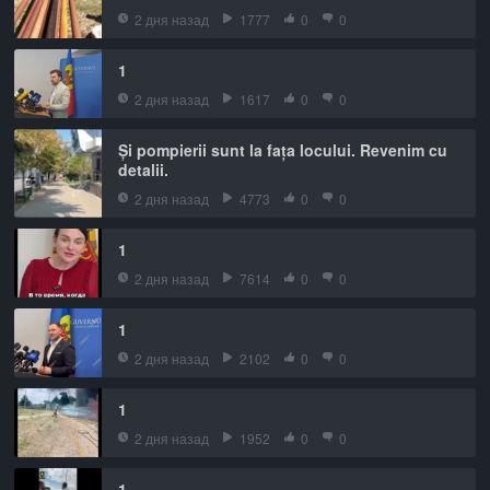
2 дня назад
1777
0
0
1
2 дня назад
1617
0
0
Și pompierii sunt la fața locului. Revenim cu
detalii.
2 дня назад
4773
0
0
1
2 дня назад
7614
0
0
1
2 дня назад
2102
0
0
1
2 дня назад
1952
0
0
1