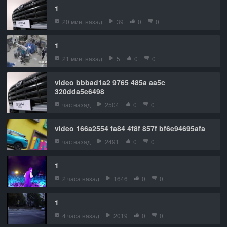
1
20 мин. назад
39
0
0
1
21 мин. назад
5
0
0
video bbbad1a2 9765 485a aa5c
320dda5e6498
час назад
2504
0
0
video 166a2554 fa84 4f8f 857f bf6e94695afa
час назад
2491
0
0
1
2 часа назад
1646
0
0
1
4 часа назад
2019
0
0