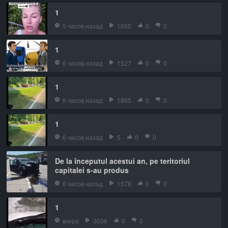
1
5 часов назад
1650
0
0
1
6 часов назад
1527
0
0
1
6 часов назад
1865
0
0
1
6 часов назад
5
0
0
De la începutul acestui an, pe teritoriul
capitalei s-au produs
6 часов назад
1578
0
0
1
вчера
3036
0
0