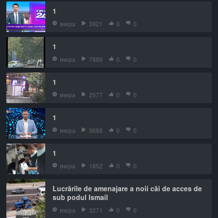
1
вчера
3921
0
0
1
вчера
7889
0
0
1
вчера
2577
0
0
1
вчера
3688
0
0
1
вчера
1852
0
0
Lucrările de amenajare a noii căi de acces de
sub podul Ismail
вчера
3271
0
0