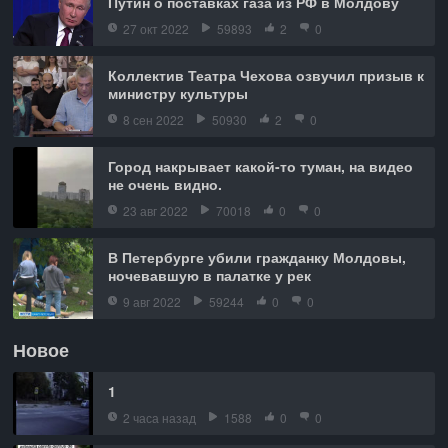
Путин о поставках газа из РФ в Молдову
27 окт 2022
59893
2
0
Коллектив Театра Чехова озвучил призыв к
министру культуры
8 сен 2022
50930
2
0
Город накрывает какой-то туман, на видео
не очень видно.
23 авг 2022
70018
0
0
В Петербурге убили гражданку Молдовы,
ночевавшую в палатке у рек
9 авг 2022
59244
0
0
Новое
1
2 часа назад
1588
0
0