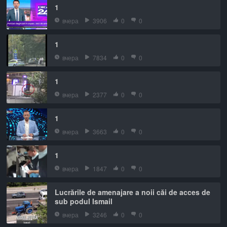
1
вчера
3906
0
0
1
вчера
7834
0
0
1
вчера
2377
0
0
1
вчера
3663
0
0
1
вчера
1847
0
0
Lucrările de amenajare a noii căi de acces de
sub podul Ismail
вчера
3246
0
0