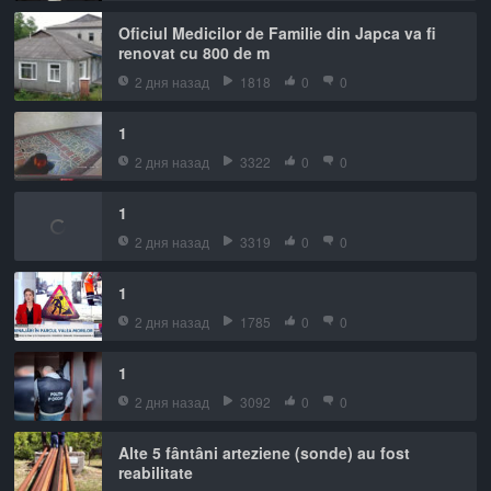
Oficiul Medicilor de Familie din Japca va fi
renovat cu 800 de m
2 дня назад
1818
0
0
1
2 дня назад
3322
0
0
1
2 дня назад
3319
0
0
1
2 дня назад
1785
0
0
1
2 дня назад
3092
0
0
Alte 5 fântâni arteziene (sonde) au fost
reabilitate