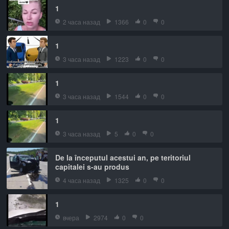
1
2 часа назад
1366
0
0
1
3 часа назад
1223
0
0
1
3 часа назад
1544
0
0
1
3 часа назад
5
0
0
De la începutul acestui an, pe teritoriul
capitalei s-au produs
4 часа назад
1325
0
0
1
вчера
2974
0
0