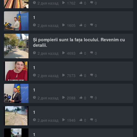
2 дня назад
1762
0
0
1
2 дня назад
1605
0
0
Și pompierii sunt la fața locului. Revenim cu
detalii.
2 дня назад
4693
0
0
1
2 дня назад
7573
0
0
1
2 дня назад
2088
0
0
1
2 дня назад
1946
0
0
1