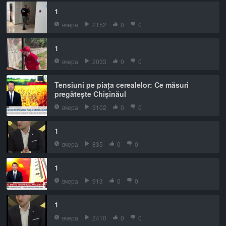
1
вчера
2152
0
0
1
вчера
2033
0
0
Tensiuni pe piața cerealelor: Ce măsuri
pregătește Chișinăul
вчера
3102
0
0
1
вчера
835
0
0
1
вчера
913
0
0
1
вчера
2410
0
0