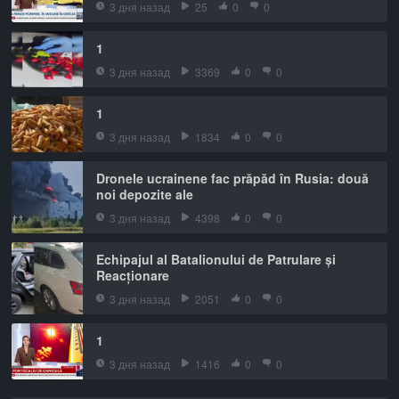
3 дня назад
25
0
0
1
3 дня назад
3369
0
0
1
3 дня назад
1834
0
0
Dronele ucrainene fac prăpăd în Rusia: două
noi depozite ale
3 дня назад
4398
0
0
Echipajul al Batalionului de Patrulare și
Reacționare
3 дня назад
2051
0
0
1
3 дня назад
1416
0
0