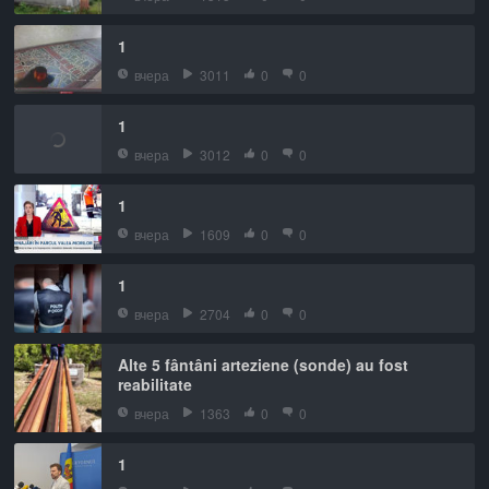
1
вчера
3011
0
0
1
вчера
3012
0
0
1
вчера
1609
0
0
1
вчера
2704
0
0
Alte 5 fântâni arteziene (sonde) au fost
reabilitate
вчера
1363
0
0
1