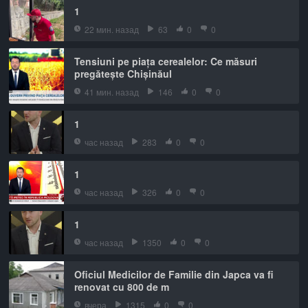
1
22 мин. назад
63
0
0
Tensiuni pe piața cerealelor: Ce măsuri
pregătește Chișinăul
41 мин. назад
146
0
0
1
час назад
283
0
0
1
час назад
326
0
0
1
час назад
1350
0
0
Oficiul Medicilor de Familie din Japca va fi
renovat cu 800 de m
вчера
1315
0
0