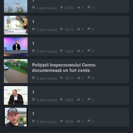
3 дня назад
3535
0
0
1
3 дня назад
3316
0
0
1
3 дня назад
1244
0
0
Polițiștii Inspectoratului Centru
documentează un furt comis
3 дня назад
3677
0
0
1
3 дня назад
2884
0
0
1
3 дня назад
3609
0
0