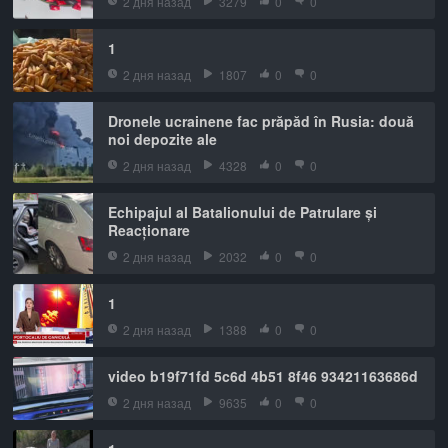
2 дня назад
3279
0
0
1
2 дня назад
1807
0
0
Dronele ucrainene fac prăpăd în Rusia: două
noi depozite ale
2 дня назад
4328
0
0
Echipajul al Batalionului de Patrulare și
Reacționare
2 дня назад
2032
0
0
1
2 дня назад
1388
0
0
video b19f71fd 5c6d 4b51 8f46 93421163686d
2 дня назад
9635
0
0