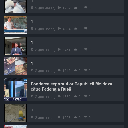
1
2 дня назад
1762
0
0
1
2 дня назад
4854
0
0
1
2 дня назад
3451
0
0
1
2 дня назад
1848
0
0
Ponderea exporturilor Republicii Moldova
către Federația Rusă
2 дня назад
4569
0
0
1
2 дня назад
1653
0
0