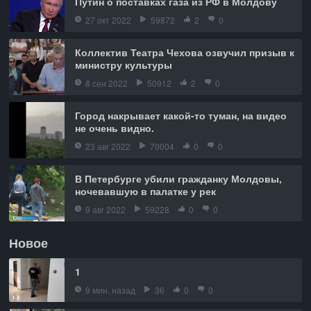
Путин о поставках газа из РФ в Молдову
27 окт 2022
59872
2
0
Коллектив Театра Чехова озвучил призыв к
министру культуры
8 сен 2022
50912
2
0
Город накрывает какой-то туман, на видео
не очень видно.
23 авг 2022
70004
0
0
В Петербурге убили гражданку Молдовы,
ночевавшую в палатке у рек
9 авг 2022
59228
0
0
Новое
1
9 мин. назад
36
0
0