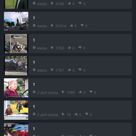
вчера
4189
0
0
1
вчера
21914
0
0
1
вчера
1763
0
0
1
вчера
1767
0
0
1
2 дня назад
1685
0
0
1
2 дня назад
18
0
0
1