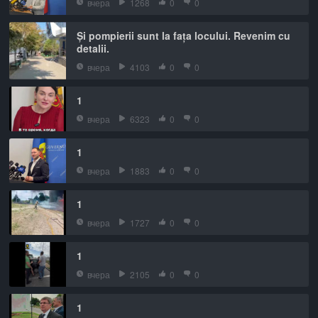
вчера
1268
0
0
Și pompierii sunt la fața locului. Revenim cu
detalii.
вчера
4103
0
0
1
вчера
6323
0
0
1
вчера
1883
0
0
1
вчера
1727
0
0
1
вчера
2105
0
0
1