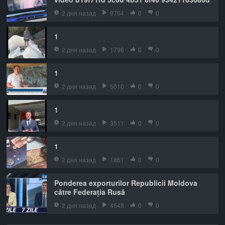
2 дня назад
9704
0
0
1
2 дня назад
1796
0
0
1
2 дня назад
5010
0
0
1
2 дня назад
3511
0
0
1
2 дня назад
1861
0
0
Ponderea exporturilor Republicii Moldova
către Federația Rusă
2 дня назад
4648
0
0