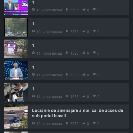
1
10 часов назад
3596
0
0
1
10 часов назад
7353
0
0
1
11 часов назад
1020
0
0
1
11 часов назад
3232
0
0
1
11 часов назад
1688
0
0
Lucrările de amenajare a noii căi de acces de
sub podul Ismail
12 часов назад
2872
0
0