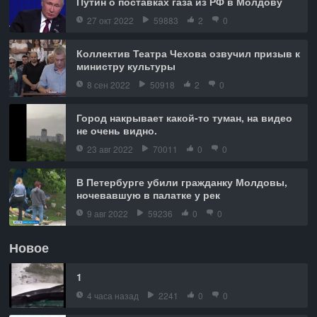
Путин о поставках газа из РФ в Молдову
27 окт 2022
59883
2
0
Коллектив Театра Чехова озвучил призыв к
министру культуры
8 сен 2022
50918
2
0
Город накрывает какой-то туман, на видео
не очень видно.
23 авг 2022
70011
0
0
В Петербурге убили гражданку Молдовы,
ночевавшую в палатке у рек
9 авг 2022
59236
0
0
Новое
1
4 часа назад
2241
0
0