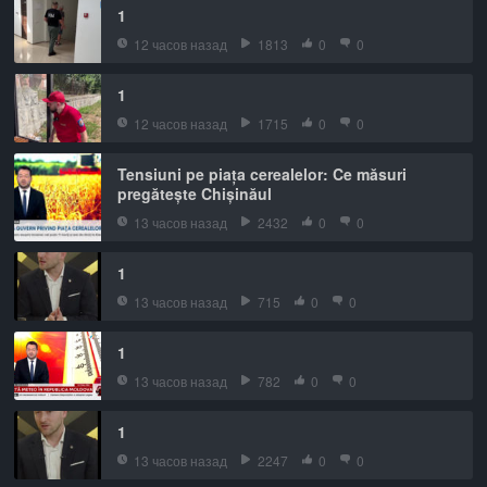
1
12 часов назад
1813
0
0
1
12 часов назад
1715
0
0
Tensiuni pe piața cerealelor: Ce măsuri
pregătește Chișinăul
13 часов назад
2432
0
0
1
13 часов назад
715
0
0
1
13 часов назад
782
0
0
1
13 часов назад
2247
0
0