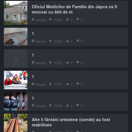
Oficiul Medicilor de Familie din Japca va fi
renovat cu 800 de m
вчера
1669
0
0
1
вчера
3235
0
0
1
вчера
3233
0
0
1
вчера
1707
0
0
1
вчера
2946
0
0
Alte 5 fântâni arteziene (sonde) au fost
reabilitate