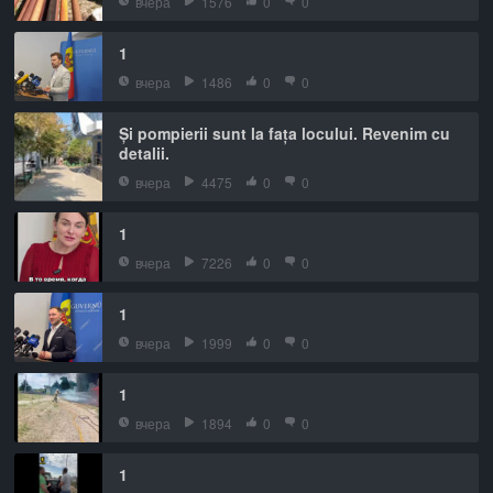
вчера
1576
0
0
1
вчера
1486
0
0
Și pompierii sunt la fața locului. Revenim cu
detalii.
вчера
4475
0
0
1
вчера
7226
0
0
1
вчера
1999
0
0
1
вчера
1894
0
0
1