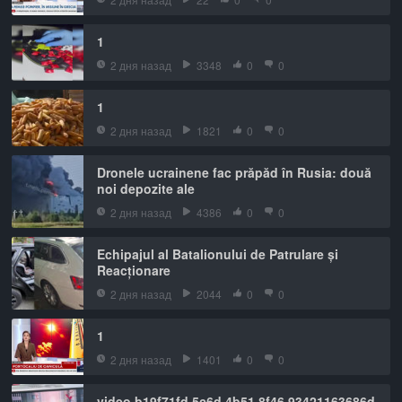
1
2 дня назад
3348
0
0
1
2 дня назад
1821
0
0
Dronele ucrainene fac prăpăd în Rusia: două
noi depozite ale
2 дня назад
4386
0
0
Echipajul al Batalionului de Patrulare și
Reacționare
2 дня назад
2044
0
0
1
2 дня назад
1401
0
0
video b19f71fd 5c6d 4b51 8f46 93421163686d