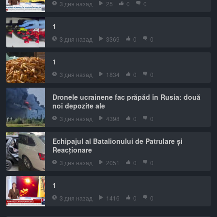
3 дня назад
25
0
0
1
3 дня назад
3369
0
0
1
3 дня назад
1834
0
0
Dronele ucrainene fac prăpăd în Rusia: două
noi depozite ale
3 дня назад
4398
0
0
Echipajul al Batalionului de Patrulare și
Reacționare
3 дня назад
2051
0
0
1
3 дня назад
1416
0
0