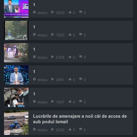
1
вчера
3903
0
0
1
вчера
7830
0
0
1
вчера
2358
0
0
1
вчера
3661
0
0
1
вчера
1847
0
0
Lucrările de amenajare a noii căi de acces de
sub podul Ismail
вчера
3242
0
0