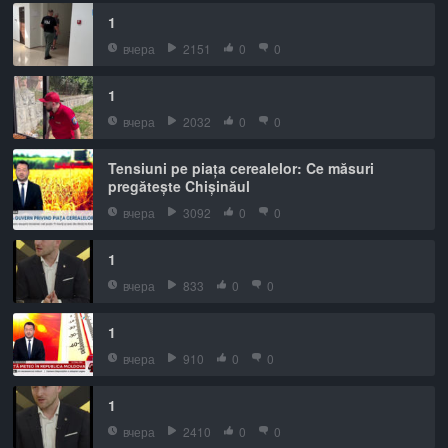
1
вчера
2151
0
0
1
вчера
2032
0
0
Tensiuni pe piața cerealelor: Ce măsuri
pregătește Chișinăul
вчера
3092
0
0
1
вчера
833
0
0
1
вчера
910
0
0
1
вчера
2410
0
0