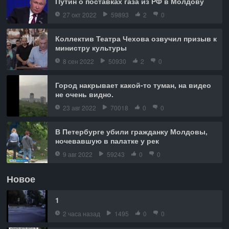
Путин о поставках газа из РФ в Молдову
27 окт 2022
59893
2
0
Коллектив Театра Чехова озвучил призыв к
министру культуры
8 сен 2022
50930
2
0
Город накрывает какой-то туман, на видео
не очень видно.
23 авг 2022
70018
0
0
В Петербурге убили гражданку Молдовы,
ночевавшую в палатке у рек
9 авг 2022
59243
0
0
Новое
1
2 часа назад
1495
0
0