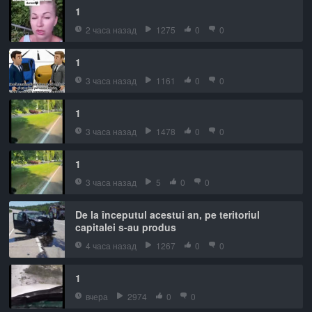
1
2 часа назад
1275
0
0
1
3 часа назад
1161
0
0
1
3 часа назад
1478
0
0
1
3 часа назад
5
0
0
De la începutul acestui an, pe teritoriul
capitalei s-au produs
4 часа назад
1267
0
0
1
вчера
2974
0
0