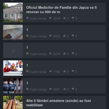
Oficiul Medicilor de Familie din Japca va fi
renovat cu 800 de m
2 дня назад
1818
0
0
1
2 дня назад
3322
0
0
1
2 дня назад
3319
0
0
1
2 дня назад
1785
0
0
1
2 дня назад
3087
0
0
Alte 5 fântâni arteziene (sonde) au fost
reabilitate