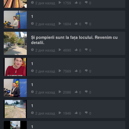
2 дня назад
1759
0
0
1
2 дня назад
1604
0
0
Și pompierii sunt la fața locului. Revenim cu
detalii.
2 дня назад
4690
0
0
1
2 дня назад
7569
0
0
1
2 дня назад
2086
0
0
1
2 дня назад
1946
0
0
1