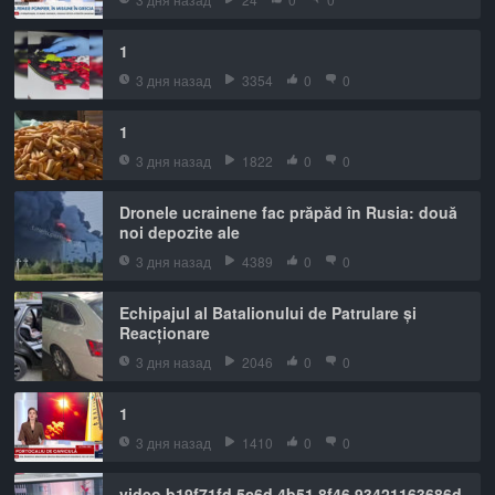
1
3 дня назад
3354
0
0
1
3 дня назад
1822
0
0
Dronele ucrainene fac prăpăd în Rusia: două
noi depozite ale
3 дня назад
4389
0
0
Echipajul al Batalionului de Patrulare și
Reacționare
3 дня назад
2046
0
0
1
3 дня назад
1410
0
0
video b19f71fd 5c6d 4b51 8f46 93421163686d