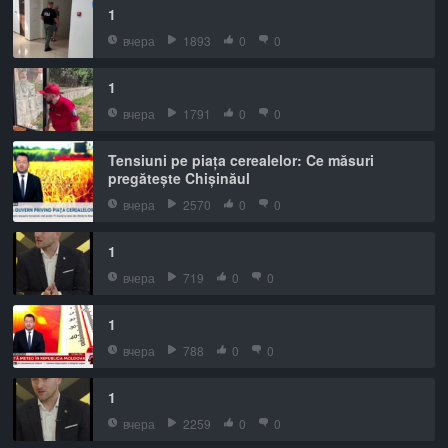
1
вчера
1893
0
0
1
вчера
1791
0
0
Tensiuni pe piața cerealelor: Ce măsuri
pregătește Chișinăul
вчера
2570
0
0
1
вчера
719
0
0
1
вчера
788
0
0
1
вчера
2259
0
0