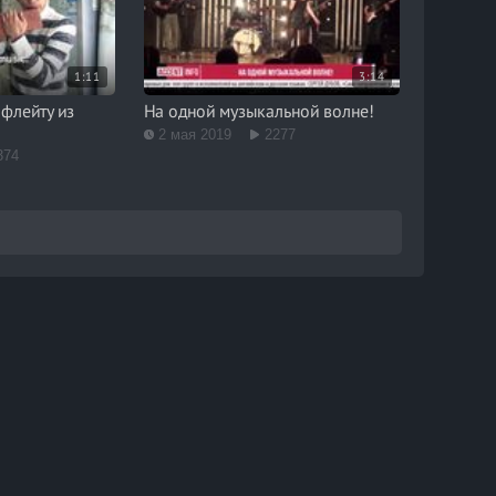
1:11
3:14
флейту из
На одной музыкальной волне!
2 мая 2019
2277
374