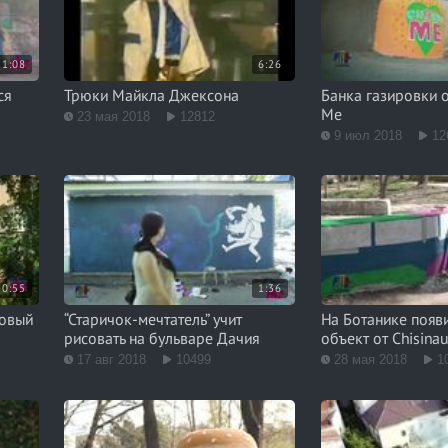
1:08
6:26
ся
Трюки Майкла Джексона
Банка газировки от
Me
23 мая 2018
12812
9 июл 2018
12
0:55
1:36
новый
“Старичок-мечтатель” учит
На Ботанике появи
рисовать на бульваре Дачия
объект от Chisinau
17 авг 2018
10499
28 мая 2018
1