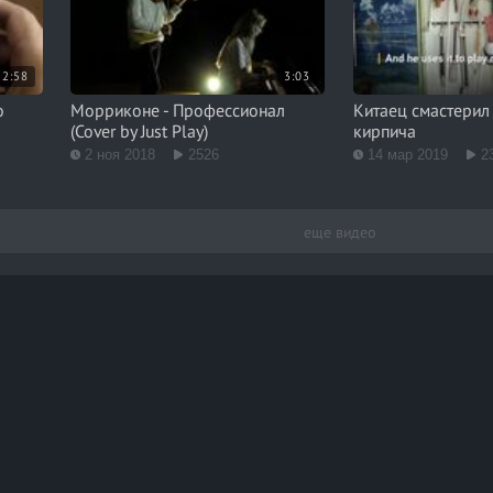
2:58
3:03
о
Морриконе - Профессионал
Китаец смастерил 
(Cover by Just Play)
кирпича
2 ноя 2018
2526
14 мар 2019
2
еще видео