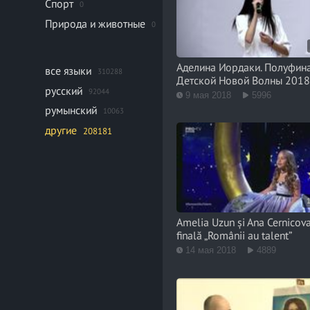
Спорт
0
Природа и животные
0
Аделина Иордаки. Полуфин
все языки
310288
Детской Новой Волны 201
русский
92044
9 мая 2018
5996
румынский
10063
другие
208181
Amelia Uzun și Ana Cernicova
finală „Românii au talent”
14 мая 2018
4889