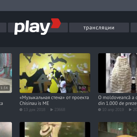
трансляции
1:34
0:37
«Музыкальная стена» от проекта
O moldoveancă a c
ta
Chisinau is ME
din 1.000 de preze
13 дек 2018
23668
10 апр 2019
2