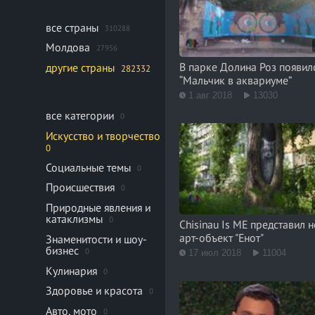
все страны
310288
Молдова
27956
В парке Долина Роз появил
другие страны
282332
“Мальчик в аквариуме”
1 авг 2018
13030
все категории
0
Искусство и творчество
0
Социальные темы
0
Происшествия
0
Природные явления и
катаклизмы
0
Chisinau Is ME представил 
арт-объект "Енот"
Знаменитости и шоу-
бизнес
0
17 июл 2018
11004
Кулинария
0
Здоровье и красота
0
Авто, мото
0