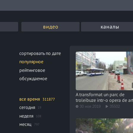
видео
каналы
сортировать по дате
популярное
рейтинговое
обсуждаемое
A transformat un parc de
все время
311877
troleibuze intr-o opera de ar
30 ноя 2019
35502
сегодня
19
неделя
108
месяц
797