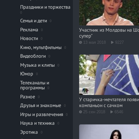
Праздники и торжества
0
Семья и дети
0
Реклама
Участник из Молдовы на Шо
0
супер"
Новости
0
13 мая 2018
9227
Кино, мультфильмы
0
Видеоблоги
0
Музыка и клипы
0
Юмор
0
Телеканалы и
программы
0
Разное
0
У старичка-мечтателя появ
Друзья и знакомые
компаньон с сачком
0
25 сен 2018
6546
Игры и развлечения
0
Наука и техника
0
Эротика
0