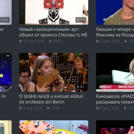
5:59
0:32
ал
Новый «засекреченный» арт-
Овации и четыре «
8
объект от проекта Chisinau Is ME
Максима из Молд
29 ноя 2018
5920
1 мая 2018
54
10:01
8:42
 în
O tânără naistă a evoluat alături
Киношкола «MADS
de orchestra din Berlin
раскрывать талан
9 апр 2019
4790
9 дек 2018
47