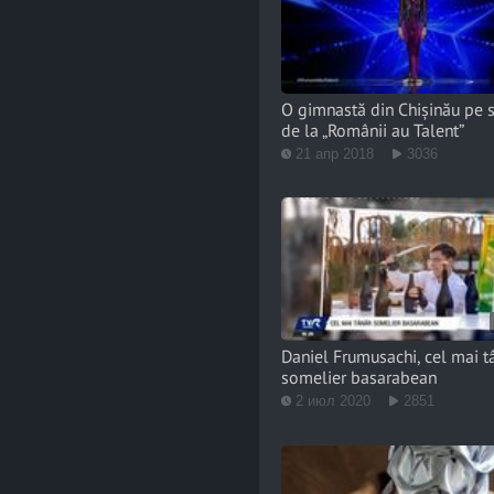
O gimnastă din Chișinău pe 
de la „Românii au Talent”
21 апр 2018
3036
Daniel Frumusachi, cel mai t
somelier basarabean
2 июл 2020
2851