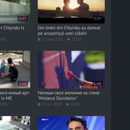
0:57
2:29
 Chișinău Is
Doi tineri din Chișinău au dansat
pe acoperișul unei clădiri
648
22 мая 2020
11332
1:08
1:19
лся новый арт-
Напиши свое желание на стене
 Is ME
"Misterul Dorintelor"
0336
10 окт 2018
10184