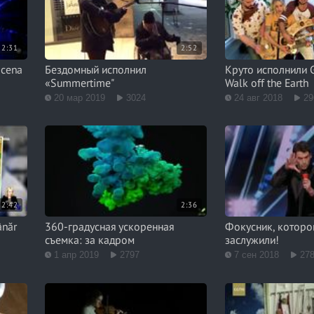
2:31
2:52
scena
Бездомный исполнил
Круто исполнили Gi
«Summertime"
Walk off the Earth
20 мар 2019
3024
24 авг 2018
29
2:42
2:36
ânăr
360-градусная ускоренная
Фокусник, которо
съемка: за кадром
заслужили!
1 апр 2019
2797
7 сен 2018
27