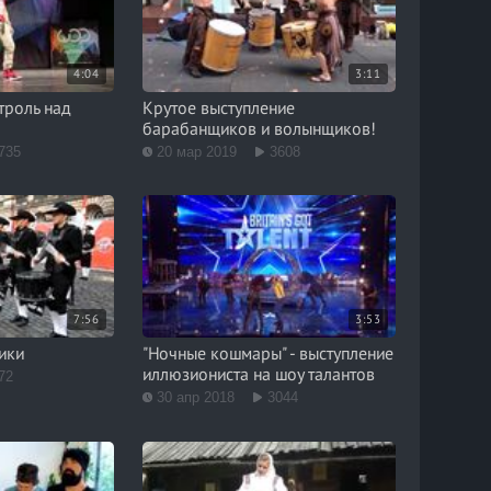
4:04
3:11
троль над
Крутое выступление
барабанщиков и волынщиков!
735
20 мар 2019
3608
7:56
3:53
ики
"Ночные кошмары" - выступление
иллюзиониста на шоу талантов
72
30 апр 2018
3044