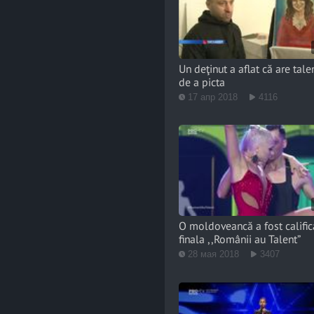
Un deţinut a aflat că are tale
de a picta
17 апр 2018
4116
O moldoveancă a fost calific
finala ,,Românii au Talent”
28 мая 2018
3407