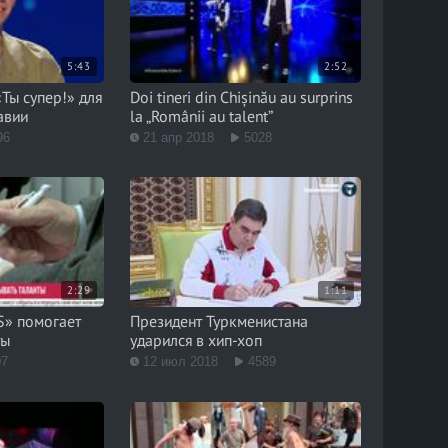
5:43
2:52
Ты супер!» для
Doi tineri din Chișinău au surprins
авии
la „Românii au talent”
96
21 апр 2018
5028
2:29
1:11
» помогает
Президент Туркменистана
ты
ударился в хип-хоп
07
12 июл 2018
4589