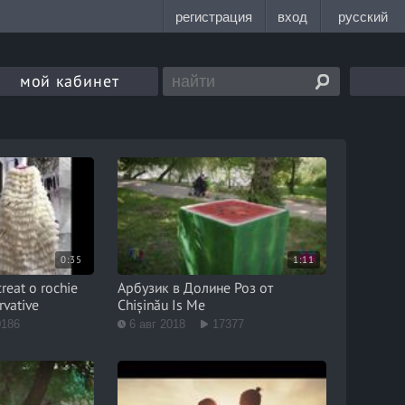
мой кабинет
0:35
1:11
reat o rochie
Арбузик в Долине Роз от
rvative
Chișinău Is Me
0186
6 авг 2018
17377