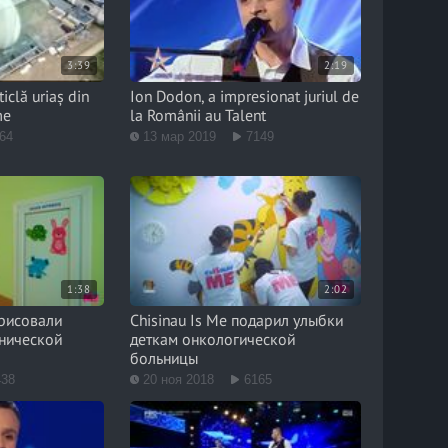
3:39
2:19
iclă uriaș din
Ion Dodon, a impresionat juriul de
me
la Românii au Talent
64
13 мар 2019
7149
1:38
2:02
зрисовали
Chisinau Is Me подарил улыбки
инической
деткам онкологической
больницы
438
20 ноя 2018
6165