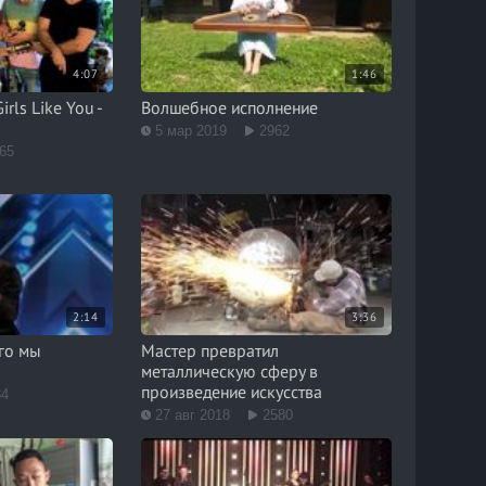
4:07
1:46
rls Like You -
Волшебное исполнение
5 мар 2019
2962
65
2:14
3:36
го мы
Мастер превратил
металлическую сферу в
произведение искусства
84
27 авг 2018
2580