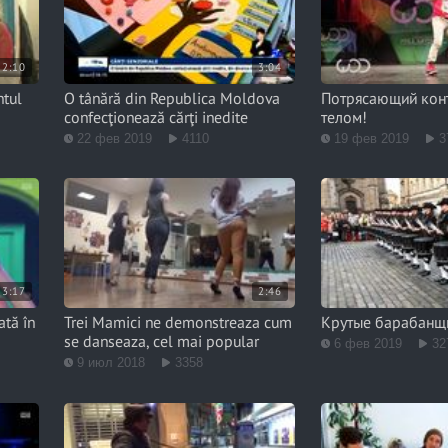
2:10
3:04
ntul
O tânără din Republica Moldova
Потрясающий кон
confecţionează cărţi inedite
телом!
22 фев 2019
4110
19 фев 2019
3
3:17
2:46
ată în
Trei Mamici ne demonstreaza cum
Крутые барабанщ
se danseaza, cel mai popular
6 фев 2019
32
9 июл 2018
3358