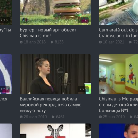
7:13
0:57
у "Ты
Бургер - новый арт-объект
Cum arată oul de st
Chisinau is me!
Craiova, unic în lu
18 апр 2018
8133
10 авг 2021
72
1:30
2:26
ился
Валлийская певица побила
Chisinau is Me ра
мировой рекорд, взяв самую
стены детской кл
низкую ноту
больницы №1
26 июл 2019
6461
25 янв 2019
6