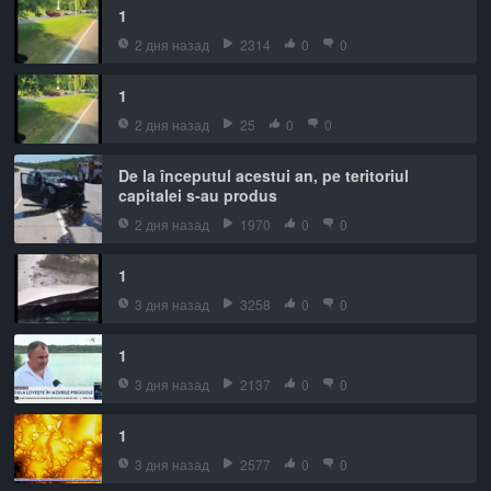
1
2 дня назад
2314
0
0
1
2 дня назад
25
0
0
De la începutul acestui an, pe teritoriul
capitalei s-au produs
2 дня назад
1970
0
0
1
3 дня назад
3258
0
0
1
3 дня назад
2137
0
0
1
3 дня назад
2577
0
0