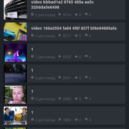
video bbbad1a2 9765 485a aa5c
320dda5e6498
2 дня назад
9714
0
0
video 166a2554 fa84 4f8f 857f bf6e94695afa
2 дня назад
9717
0
0
1
2 дня назад
5633
0
0
1
2 дня назад
2541
0
0
1
2 дня назад
2060
0
0
1
2 дня назад
1853
0
0