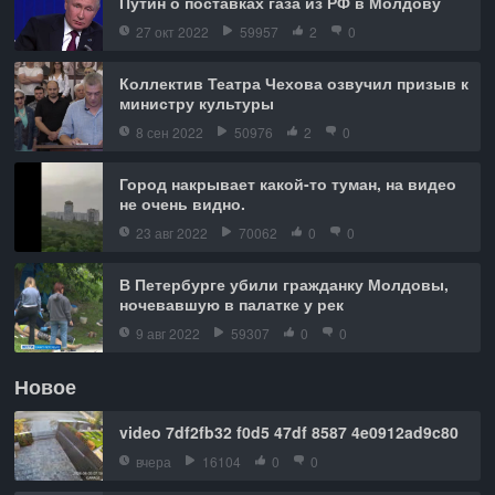
Путин о поставках газа из РФ в Молдову
27 окт 2022
59957
2
0
Коллектив Театра Чехова озвучил призыв к
министру культуры
8 сен 2022
50976
2
0
Город накрывает какой-то туман, на видео
не очень видно.
23 авг 2022
70062
0
0
В Петербурге убили гражданку Молдовы,
ночевавшую в палатке у рек
9 авг 2022
59307
0
0
Новое
video 7df2fb32 f0d5 47df 8587 4e0912ad9c80
вчера
16104
0
0