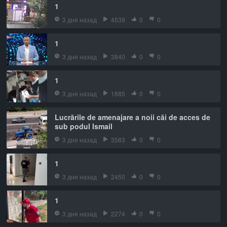
1
3 дня назад
4539
0
0
1
3 дня назад
3840
0
0
1
3 дня назад
1885
0
0
Lucrările de amenajare a noii căi de acces de
sub podul Ismail
3 дня назад
3583
0
0
1
3 дня назад
2450
0
0
1
3 дня назад
2274
0
0