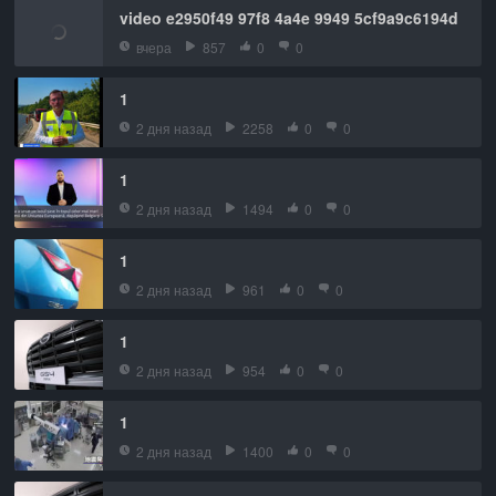
video e2950f49 97f8 4a4e 9949 5cf9a9c6194d
вчера
857
0
0
1
2 дня назад
2258
0
0
1
2 дня назад
1494
0
0
1
2 дня назад
961
0
0
1
2 дня назад
954
0
0
1
2 дня назад
1400
0
0