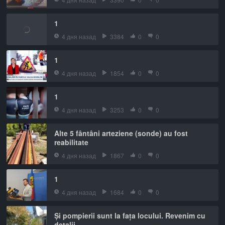
1
4 дня назад
3384
0
0
1
4 дня назад
1854
0
0
1
4 дня назад
3253
0
0
Alte 5 fântâni arteziene (sonde) au fost
reabilitate
4 дня назад
1867
0
0
1
4 дня назад
1684
0
0
Și pompierii sunt la fața locului. Revenim cu
detalii.