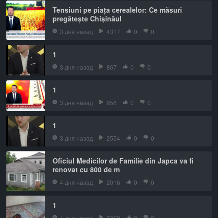
Tensiuni pe piața cerealelor: Ce măsuri
pregătește Chișinăul
3 дня назад
4317
0
0
1
3 дня назад
867
0
0
1
3 дня назад
956
0
0
1
3 дня назад
2554
0
0
Oficiul Medicilor de Familie din Japca va fi
renovat cu 800 de m
4 дня назад
2016
0
0
1
4 дня назад
3390
0
0