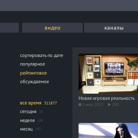
видео
каналы
сортировать по дате
популярное
рейтинговое
обсуждаемое
Новая игровая реальность
все время
311877
1 мая 2013
289
сегодня
19
неделя
108
месяц
797