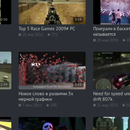
0:30
3:59
Top 5 Race Games 2009# PC
Поиграли в баске
называется
24 янв 2010
772
29 мая 2019
6
2:39
3:11
Новое слово в развитии 3х
Need for speed un
мерной графики
drift 807k
7 июн 2013
195
11 мар 2010
5