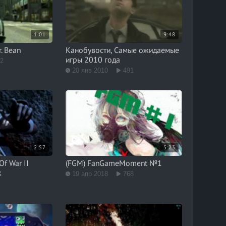
1:01
9:48
r. Bean
Канобувости, Самые ожидаемые
игры 2010 года
62
20 янв 2010
491
2:57
5:23
f War II
(FGM) FanGameMoment №1
к
19 апр 2018
768