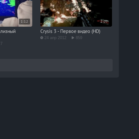
1:12
2:07
Релизный
Crysis 3 - Первое видео (HD)
24 апр 2012
859
27