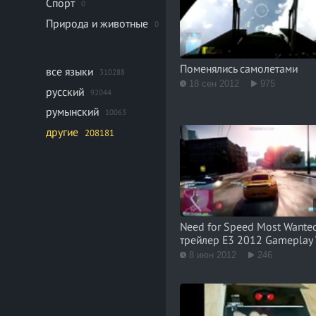
Спорт
0
Природа и животные
0
Поменялись самолетами
все языки
310288
18 сен 2012
975
русский
92044
румынский
10063
другие
208181
Need for Speed Most Wante
трейлер E3 2012 Gameplay 
8 июн 2012
246