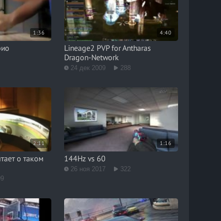
1:36
4:40
рио
Lineage2 PVP for Antharas
Dragon-Network
24 дек 2009
288
2:11
1:16
тает о таком
144Hz vs 60
26 ноя 2017
322
09