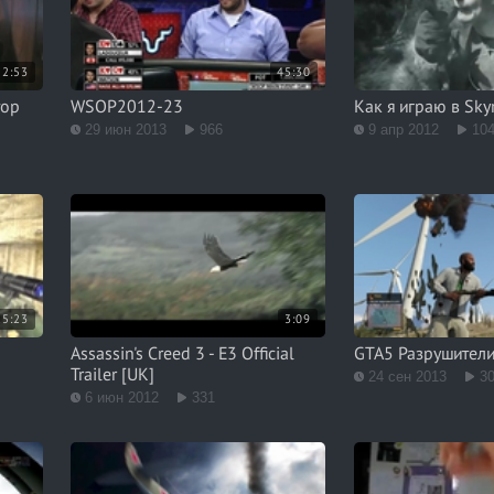
2:53
45:30
тор
WSOP2012-23
Как я играю в Sky
29 июн 2013
966
9 апр 2012
10
15:23
3:09
Assassin's Creed 3 - E3 Official
GTA5 Разрушител
Trailer [UK]
24 сен 2013
3
6 июн 2012
331