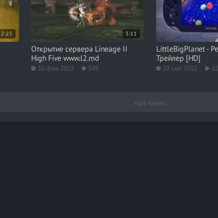
2:25
3:11
Открытие сервера Lineage II
LittleBigPlanet - 
High Five www.l2.md
Трейлер [HD]
10 фев 2012
545
18 сен 2012
1
еще видео