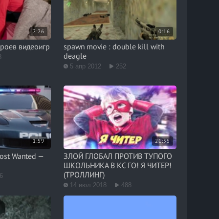
2:26
0:16
ероев видеоигр
spawn movie : double kill with
deagle
8
5 апр 2012
252
1:59
21:55
ost Wanted —
ЗЛОЙ ГЛОБАЛ ПРОТИВ ТУПОГО
ШКОЛЬНИКА В КС ГО! Я ЧИТЕР!
(ТРОЛЛИНГ)
6
14 июл 2018
488