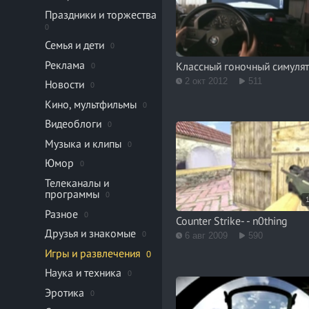
Праздники и торжества
0
Семья и дети
0
Реклама
Классный гоночный симуля
0
2 окт 2012
511
Новости
0
Кино, мультфильмы
0
Видеоблоги
0
Музыка и клипы
0
Юмор
0
Телеканалы и
программы
0
Разное
0
Counter Strike- - n0thing
Друзья и знакомые
0
6 авг 2009
590
Игры и развлечения
0
Наука и техника
0
Эротика
0