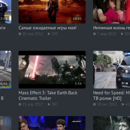
5:54
10:42
оги
Самые ожидаемые игры мая!
Интимная жизнь г
30 апр 2012
333
7 мар 2013
61
10:46
3:34
Mass Effect 3: Take Earth Back
Need for Speed: M
 В
Cinematic Trailer
ТВ ролик [HD]
21 апр 2012
397
18 окт 2012
41