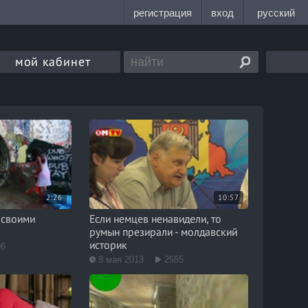
мой кабинет
2:26
10:57
 своими
Если немцев ненавидели, то
румын презирали - молдавский
историк
96
8 мая 2013
2555