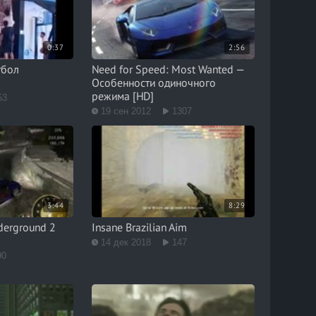
0:37
2:56
тбол
Need for Speed: Most Wanted —
Особенности одиночного
режима [HD]
53
19 сен 2012
1307
3:44
8:29
derground 2
Insane Brazilian Aim
14 дек 2018
147
90