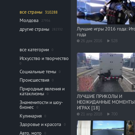
все страны
310288
Молдова
27956
Лучшие игры 2016 года: Ит
другие страны
282332
года
26 дек 2016
528
все категории
0
Искусство и творчество
0
Социальные темы
0
Происшествия
0
Природные явления и
катаклизмы
0
ЛУЧШИЕ ПРИКОЛЫ И
НЕОЖИДАННЫЕ МОМЕНТЫ
Знаменитости и шоу-
бизнес
ИГРАХ [18]
0
21 апр 2018
700
Кулинария
0
Здоровье и красота
0
Авто, мото
0