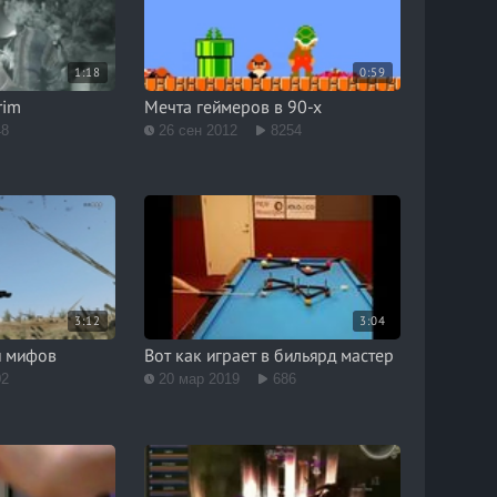
1:18
0:59
rim
Мечта геймеров в 90-х
48
26 сен 2012
8254
3:12
3:04
и мифов
Вот как играет в бильярд мастер
02
20 мар 2019
686