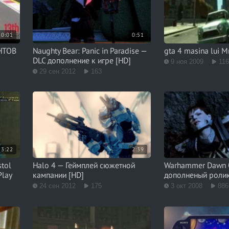
10:01
0:51
НТОВ
Naughty Bear: Panic in Paradise —
gta 4 masina lui M
DLC дополнение к игре [HD]
9 ноя 2009
11
29 сен 2012
163
3:22
2:39
stol
Halo 4 — Геймплей сюжетной
Warhammer Dawn O
Play
кампании [HD]
дополненый роли
24 сен 2012
175
3 окт 2008
886