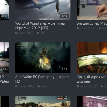
1:01
1:41
World of Warplanes — летит на
Бит для Супер Ма
ИгроМир 2012 [HD]
4 окт 2012
184
5 окт 2012
192
4:06
5:34
d 2
Alan Wake PC Gameplay 1-st part
Каждый игрок меч
Video
HD
дисплее
1 мая 2012
552
29 сен 2012
8