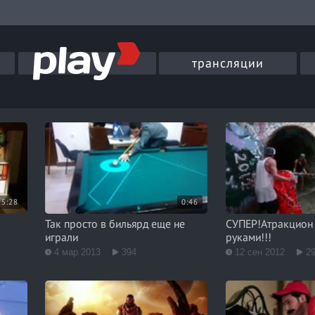
трансляции
5:28
0:46
Так просто в бильярд еще не
СУПЕР!Атракцион
играли
руками!!!
4 мар 2013
394
12 сен 2012
2