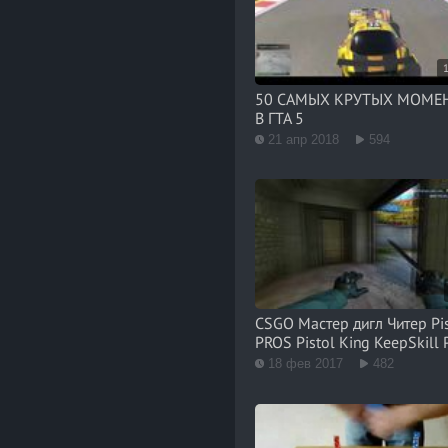
50 САМЫХ КРУТЫХ МОМЕ
В ГТА 5
21 апр 2018
594
CSGO Мастер дигл Читер Pi
PROS Pistol King KeepSkill 
18 фев 2017
482