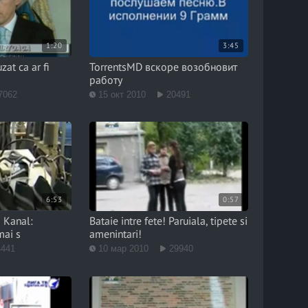
1:20
3:45
zat ca ar fi
TorrentsMD вскоре возобновит
работу
7062
15 окт 2010
20491
6:53
0:57
i Kanal:
Bataie intre fete! Paruiala, tipete si
mai s
amenintari!
4441
10 мар 2010
29940