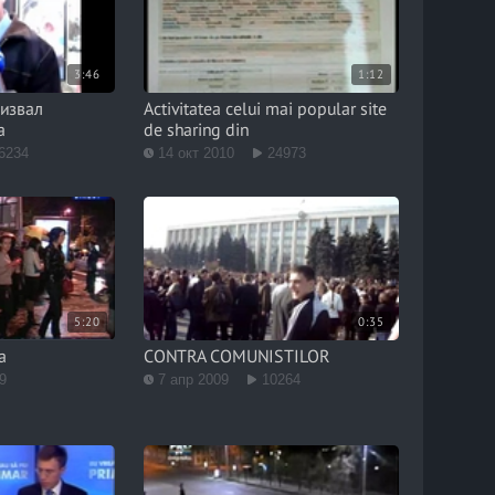
3:46
1:12
ризвал
Activitatea celui mai popular site
а
de sharing din
6234
14 окт 2010
24973
5:20
0:35
a
CONTRA COMUNISTILOR
9
7 апр 2009
10264