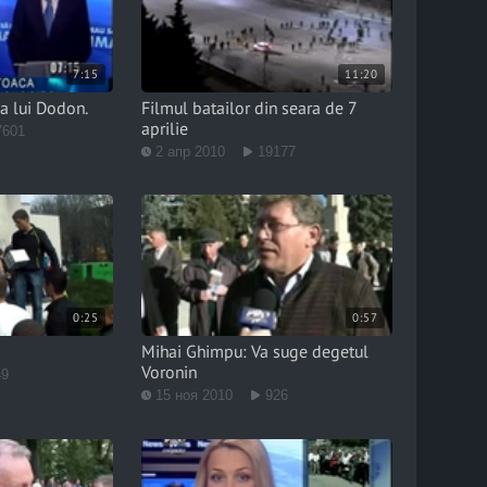
7:15
11:20
 a lui Dodon.
Filmul batailor din seara de 7
aprilie
7601
2 апр 2010
19177
0:25
0:57
Mihai Ghimpu: Va suge degetul
Voronin
49
15 ноя 2010
926