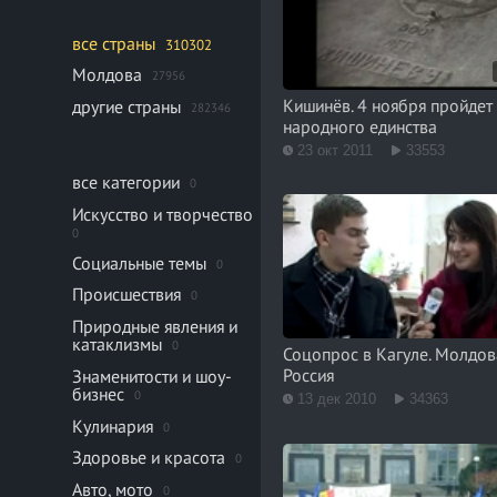
все страны
310302
Молдова
27956
Кишинёв. 4 ноября пройдет
другие страны
282346
народного единства
23 окт 2011
33553
все категории
0
Искусство и творчество
0
Социальные темы
0
Происшествия
0
Природные явления и
катаклизмы
0
Соцопрос в Кагуле. Молдов
Россия
Знаменитости и шоу-
бизнес
0
13 дек 2010
34363
Кулинария
0
Здоровье и красота
0
Авто, мото
0