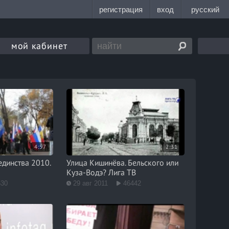
мой кабинет
4:57
2:31
динства 2010.
Улица Кишинёва. Бельского или
Куза-Водэ? Лига ТВ
530
29 авг 2011
46442