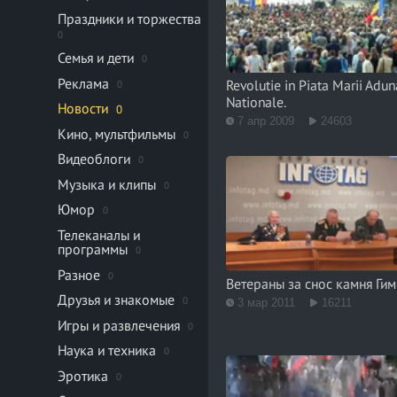
Праздники и торжества
0
Семья и дети
0
Реклама
Revolutie in Piata Marii Adun
0
Nationale.
Новости
0
7 апр 2009
24603
Кино, мультфильмы
0
Видеоблоги
0
Музыка и клипы
0
Юмор
0
Телеканалы и
программы
0
Разное
0
Ветераны за снос камня Гим
Друзья и знакомые
0
3 мар 2011
16211
Игры и развлечения
0
Наука и техника
0
Эротика
0