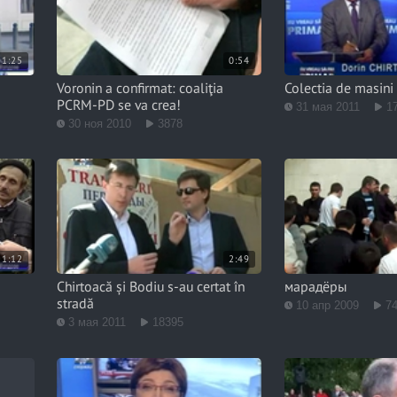
1:25
0:54
Voronin a confirmat: coaliţia
Colectia de masini
й
PCRM-PD se va crea!
31 мая 2011
1
30 ноя 2010
3878
1:12
2:49
Chirtoacă și Bodiu s-au certat în
марадёры
stradă
10 апр 2009
7
3 мая 2011
18395