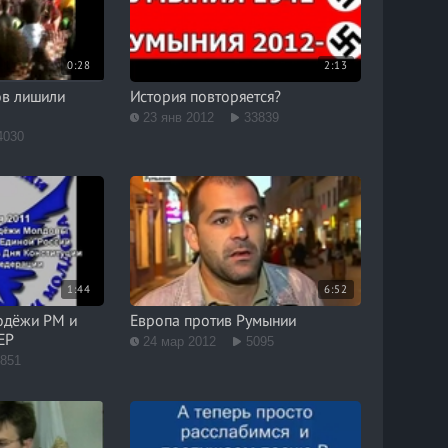
0:28
2:13
ов лишили
История повторяется?
23 янв 2012
33839
4030
1:44
6:52
одёжи РМ и
Европа против Румынии
ЕР
24 мар 2012
5095
0851