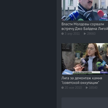
Власти Молдовы сорвали
встречу Джо Байдена Лиго
3 апр 2011
28660
Лига за демонтаж камня
"советской оккупации"
20 ноя 2010
16540