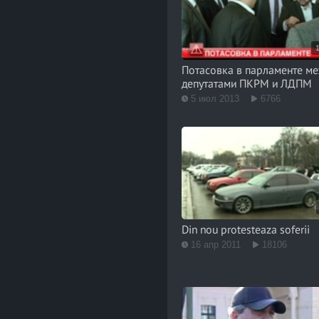
Потасовка в парламенте м
депутатами ПКРМ и ЛДПМ
5 июл 2013
6766
Din nou protesteaza soferii
16 апр 2011
18106