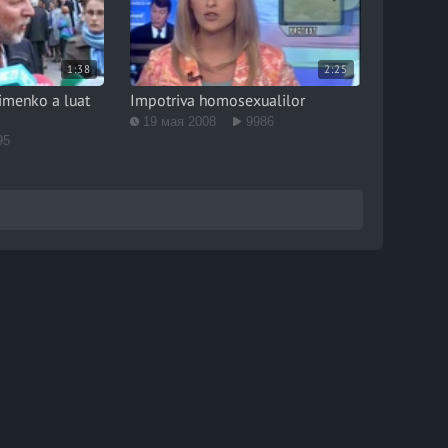
1:38
2:25
imenko a luat
Impotriva homosexualilor
19 мая 2008
9986
95