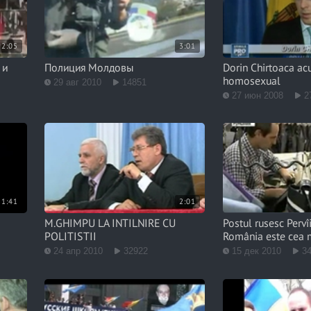
2:05
3:01
 и
Полиция Молдовы
Dorin Chirtoaca acu
homosexual
29 авг 2010
14851
27 июн 2008
2
1:41
2:01
M.GHIMPU LA INTILNIRE CU
Postul rusesc Pervî
POLITISTII
România este cea 
24 апр 2010
32922
15 дек 2010
3