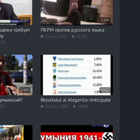
1:21
1:08
одежи требует
ПКРМ против русского языка
пу
19 ноя 2010
31781
229
1:09
0:41
Румынский?
Rezultatul al Alegerilor Anticipate
609
30 июл 2009
18680