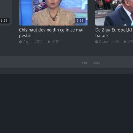
1:23
2:33
Chisinaul devine din ce in ce mai
De Ziua Europei,Kl
pestrit
bataie
7 фев 2011
4161
9 мая 2008
79
еще видео