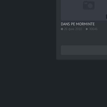
DANS PE MORMINTE
26 фев 2010
30646