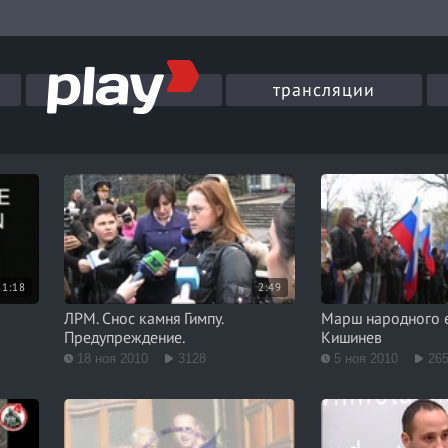
трансляции
1:18
2:49
ЛРМ. Снос камня Гимпу.
Марш народного е
Предупреждение.
Кишинев
18 ноя 2010
3128
5 ноя 2010
26