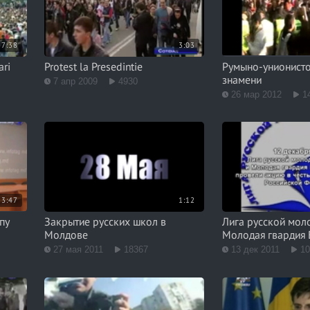
7:38
3:03
ari
Protest la Presedintie
Румыно-унионист
знамени
7 апр 2009
4930
26 мар 2012
1
3:47
1:12
пу
Закрытие русских школ в
Лига русской мол
Молдове
Молодая гвардия 
27 мая 2011
18367
13 дек 2011
1