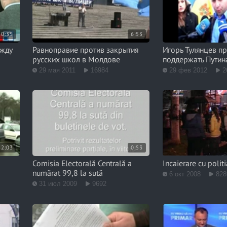
10:35
6:53
ежду
Равноправие против закрытия
Игорь Тулянцев п
русских школ в Молдове
поддержать Путин
29 мая 2011
16984
29 фев 2012
2
2:03
0:53
Comisia Electorală Centrală a
Incaierare cu politi
numărat 99,8 la sută
6 окт 2008
828
31 июл 2009
9692