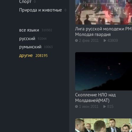
Спорт
0
Природа и животные
0
Лига русской молодежи РМ
все языки
310302
Молодая гвардия
русский
92044
2 фев 2011
43809
румынский
10063
другие
208195
Скопление НЛО над
Молдавией(МАТ)
1 июн 2011
815