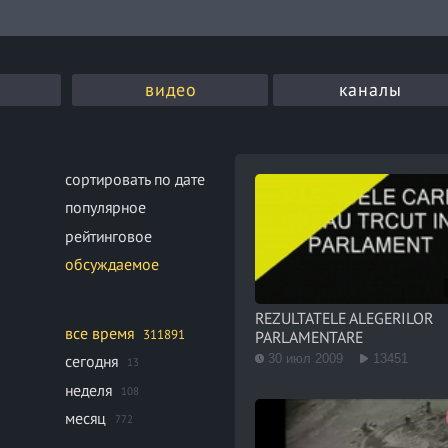
видео
каналы
сортировать по дате
популярное
рейтинговое
обсуждаемое
REZULTATELE ALEGERILOR
все время
311891
PARLAMENTARE
30 июл 2009
13451
сегодня
13
неделя
108
месяц
772