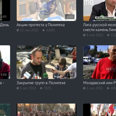
2:03
3:51
 День
Акции протеста у Политеха
Лига русской мол
снести камень Гим
22 сен 2010
43081
8 ноя 2010
13
3:00
1:39
а -
Закрытие групп в Политехе
Молдавский или 
5 окт 2010
7675
1 сен 2011
40