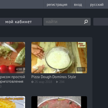
мой кабинет
4:58
1:51
 рисом простой
Pizza Dough Dominos Style
приготовления
26 мар 2018
294
0