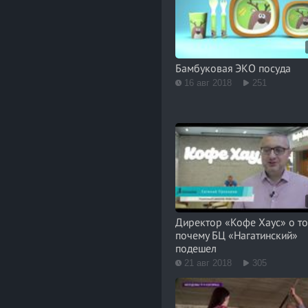
Бамбуковая ЭКО посуда
16 авг 2018
251
Директор «Кофе Хаус» о то
почему БЦ «Нагатинский»
подешел
21 авг 2018
305