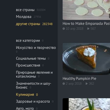
все страны
310304
Молдова
27956
How to Make Empanada Pas
другие страны
282348
10 апр 2018
567
все категории
0
Искусство и творчество
0
Социальные темы
0
Происшествия
0
Природные явления и
катаклизмы
0
Healthy Pumpkin Pie
Знаменитости и шоу-
2 апр 2018
362
бизнес
0
Кулинария
0
Здоровье и красота
0
Авто, мото
0