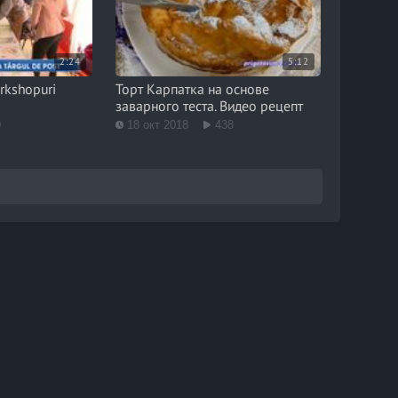
2:24
5:12
rkshopuri
Торт Карпатка на основе
заварного теста. Видео рецепт
9
18 окт 2018
438