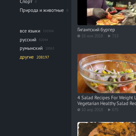
Спорт
0
Природа и животные
0
Гигантский бургер
все языки
310304
16 ноя 2018
713
русский
92044
румынский
10063
другие
208197
4 Salad Recipes For Weight 
Vegetarian Healthy Salad Re
10 апр 2018
675