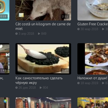
0:18
2:11
Cât costă un kilogram de carne de
Gluten Free Cracke
miel
30 мар 2018
3
3 апр 2018
849
1:40
0:57
м,
Как самостоятельно сделать
Наложил от души!
чёрную икру
18 мар 2019
8
26 дек 2018
804