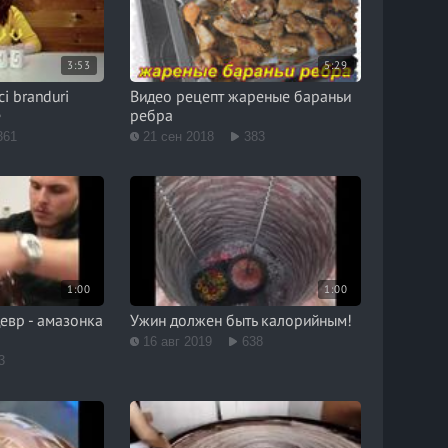
3:53
5:29
i branduri
Видео рецепт жареные бараньи
e
ребра
361
21 сен 2018
383
1:00
1:00
евр - амазонка
Ужин должен быть калорийным!
а
16 авг 2019
638
3