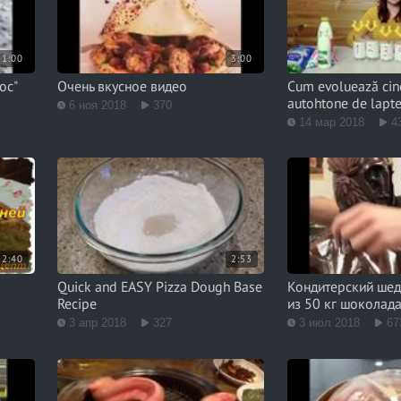
1:00
3:00
ос"
Очень вкусное видео
Cum evoluează cinc
autohtone de lapt
6 ноя 2018
370
14 мар 2018
4
2:40
2:53
Quick and EASY Pizza Dough Base
Кондитерский шед
Recipe
из 50 кг шоколад
3 апр 2018
327
3 июл 2018
67