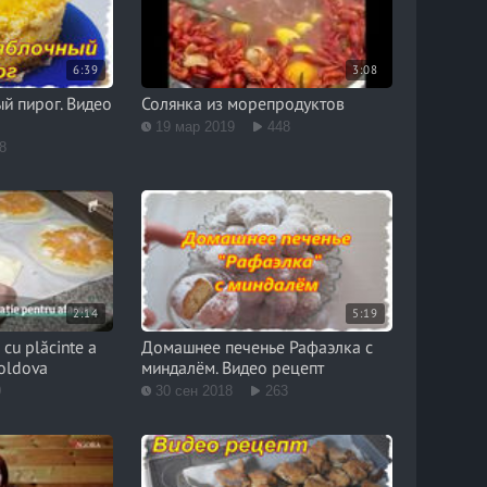
6:39
3:08
й пирог. Видео
Солянка из морепродуктов
19 мар 2019
448
8
2:14
5:19
 cu plăcinte a
Домашнее печенье Рафаэлка с
Moldova
миндалём. Видео рецепт
0
30 сен 2018
263