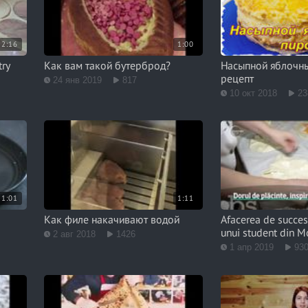
2:16
1:00
try
Как вам такой бутерброд?
Насыпной яблочны
рецепт
24 янв 2019
817
10 окт 2018
23
1:01
1:11
Как филе накачивают водой
Afacerea de succes
unui student din 
2 авг 2018
1426
1 апр 2019
93