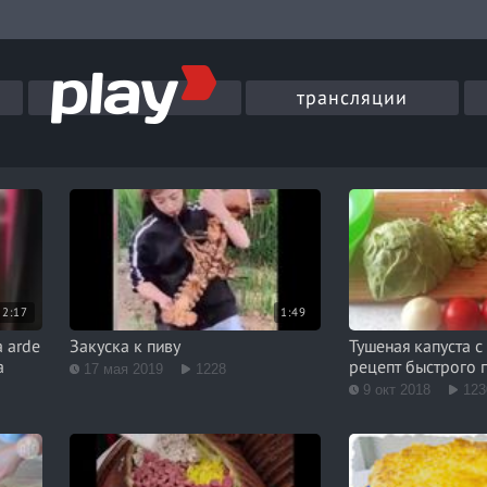
трансляции
2:17
1:49
a arde
Закуска к пиву
Тушеная капуста с
a
рецепт быстрого 
17 мая 2019
1228
9 окт 2018
123