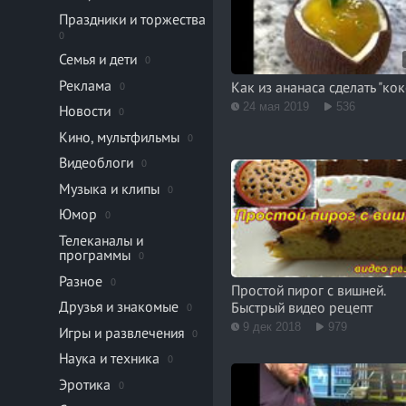
Праздники и торжества
0
Семья и дети
0
Реклама
Как из ананаса сделать "кок
0
24 мая 2019
536
Новости
0
Кино, мультфильмы
0
Видеоблоги
0
Музыка и клипы
0
Юмор
0
Телеканалы и
программы
0
Разное
0
Простой пирог с вишней.
Друзья и знакомые
Быстрый видео рецепт
0
9 дек 2018
979
Игры и развлечения
0
Наука и техника
0
Эротика
0