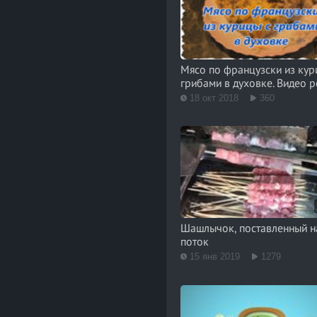
Мясо по французски из кур
грибами в духовке. Видео 
18 окт 2018
360
Шашлычок, поставленный н
поток
15 янв 2019
1279