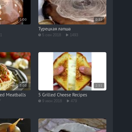
1:00
0:35
Турецкая лапша
21
5 сен 2018
1493
3:00
2:51
ked Meatballs
5 Grilled Cheese Recipes
7
9 июн 2018
479