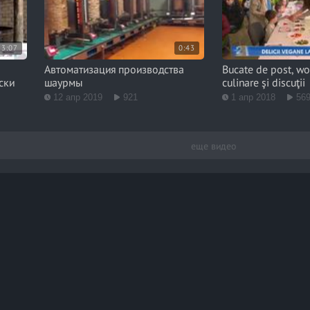
3:07
0:43
Автоматизация производства
Bucate de post, wo
ски
шаурмы
culinare şi discuţii
12 апр 2019
921
1 апр 2018
56
еще видео