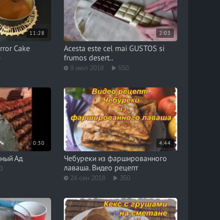
11:28
2:03
rror Cake
Acesta este cel mai GUSTOS si
frumos desert..
0
9 июл 2018
550
0:30
4:44
иный Ад
Чебуреки из фаршированного
лаваша. Видео рецепт
3
24 сен 2018
350