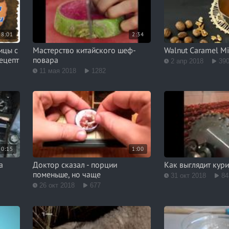
8:01
2:34
ицы с
Мастерство китайского шеф-
Walnut Caramel Mi
рецепт
повара
2 апр 2018
39
11 мая 2018
1282
0:15
1:00
а
Доктор сказал - порции
Как выглядит кур
поменьше, но чаще
31 окт 2018
84
26 окт 2018
677