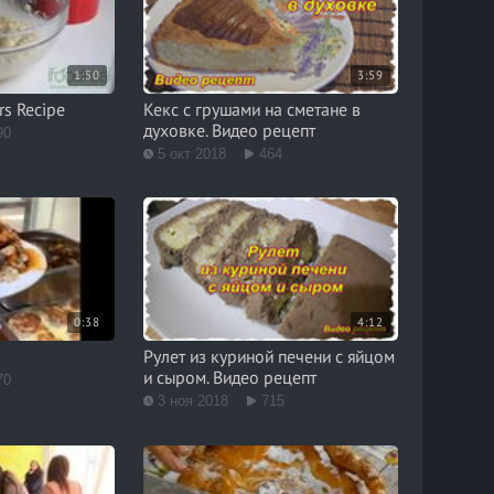
1:50
3:59
rs Recipe
Кекс с грушами на сметане в
духовке. Видео рецепт
90
5 окт 2018
464
0:38
4:12
Рулет из куриной печени с яйцом
и сыром. Видео рецепт
70
3 ноя 2018
715