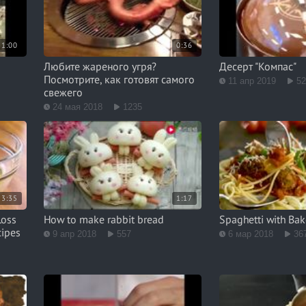
1:00
0:36
Любите жареного угря?
Десерт "Компас"
Посмотрите, как готовят самого
11 апр 2019
5
свежего
24 мая 2018
1235
3:35
1:17
Loss
How to make rabbit bread
Spaghetti with Ba
cipes
9 апр 2018
557
6 мар 2018
36