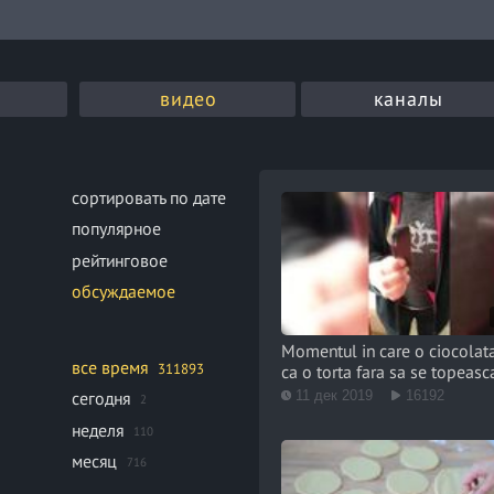
видео
каналы
сортировать по дате
популярное
рейтинговое
обсуждаемое
Momentul in care o ciocolat
все время
311893
ca o torta fara sa se topeasc
11 дек 2019
16192
сегодня
2
неделя
110
месяц
716