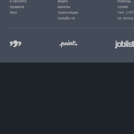
о проекте
видео
помощь
правила
каналы
cookie
блог
трансляции
тел.:
(+37
онлайн тв
эл. почта