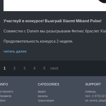
Участвуй в конкурсе! Выиграй Xiaomi Miband Pulse!
Совместно с Darwin мы разыгрываем Фитнес браслет Xia
Продолжительность конкурса 2 недели.
читать далее
1
2
3
4
5
next
INFO
CATEGORIES
SUPPORT
о проекте
видео
помощь
правила
каналы
тел.:
(+373) 22
блог
трансляции
эл. почта:
play