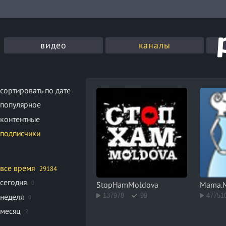
видео
каналы
сортировать по дате
популярное
контентные
подписчики
все время
29184
сегодня
0
StopHamMoldova
Mama.
неделя
137978
99
47751
0
месяц
2