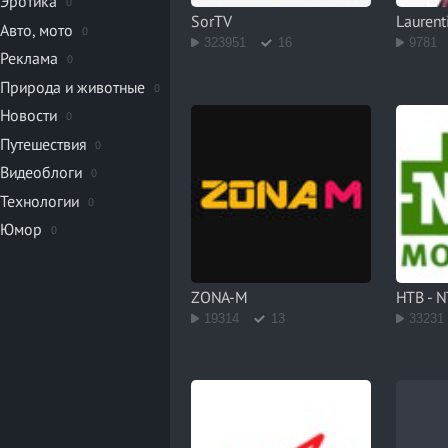
Эротика
0
SorTV
Laurent
Авто, мото
0
323951
16
9781
Реклама
0
Природа и животные
0
Новости
0
Путешествия
0
Видеоблоги
0
Технологии
0
Юмор
0
ZONA-M
НТВ - 
19314
13
33231