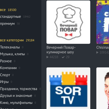
все
18500
стандартные
18462
премиум
38
все категории
29184
Телеканалы
Вечерний Повар-
Chisina
0
кулинарное шоу
10914
Музыка, клипы
0
44218
29
Разное
0
Компании
0
Спорт
0
Игры
0
Праздники, торжества
0
Друзья и знакомые
0
Кино, мультфильмы
0