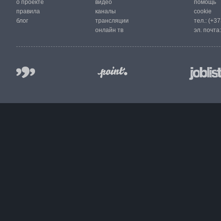
о проекте
видео
помощь
правила
каналы
cookie
блог
трансляции
тел.:
(+37
онлайн тв
эл. почта