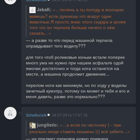
JekaK
тюлень а ты походу в зоопарки
живешь? если думаешь что вокруг одни
животные.Я просто знаю этого сидара и кроме
того что он терпила больше нечего о нём
сказать
а разве то что перед машиной терпила
оправдывает того водилу???
для того чтоб роликовые коньки встали поперек
много ума не нужно при нашем асфальте одой
ямочки достаточно и тогда нога останется на
месте, а машина продолжит движение...
перелом ноги как минимум, но по ходу у водилы
зачетный кумэтру, потому он может и тебя и его и
меня давить, разве это нормально???
Schelkuncik
04.07.2014 17:47.16
junglistic
а если по честному ) - там
реально негде ставить машины ))) всё забито
на предмет парковок нужно примара