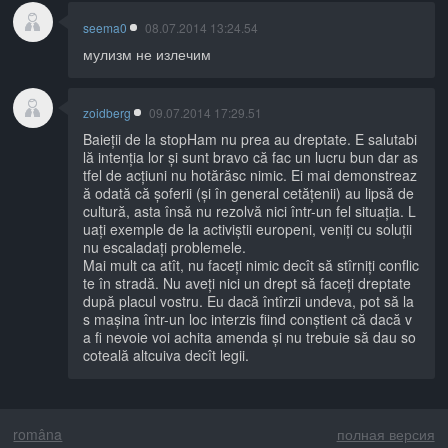
seema0
08.07.2014 13:24.54
мулизм не излечим
zoidberg
09.07.2014 17:29.51
Baieții de la stopHam nu prea au dreptate. E salutabi
lă intenția lor și sunt bravo că fac un lucru bun dar as
tfel de acțiuni nu hotărăsc nimic. Ei mai demonstreaz
ă odată că șoferii (și în general cetățenii) au lipsă de
cultură, asta însă nu rezolvă nici într-un fel situația. L
uați exemple de la activiștii europeni, veniți cu soluții
nu escaladați problemele.
Mai mult ca atît, nu faceți nimic decît să stîrniți conflic
te în stradă. Nu aveți nici un drept să faceți dreptate
după placul vostru. Eu dacă întîrzii undeva, pot să la
s mașina într-un loc interzis fiind conștient că dacă v
a fi nevoie voi achita amenda și nu trebuie să dau so
coteală altcuiva decît legii.
româna
полная версия