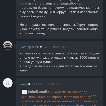
натягивать - это ведь его предвыборная
программа была, но почему-то политические игры
ему больше по душе и коррупция чем исполнение
своих обещаний.
Но я не удивлюсь если его снова выберут - народ
у нас почему-то не умнеет, видать нравится когда
его имеют ввиду...
StartEngineMD
04.07.2014 17:47.58
кто вам сказал что машина 2000 стоит за 2000 даж
е поло не купишь это мазда минимум 3000 стоит з
а 2000 убитую купишь
я бы дал по газам и не один мусар не поймал бы
меня
JekaK
04.07.2014 17:50.15
Schelkuncik
а разве то что перед
машиной терпила оправдывает того водилу???
для того чтоб роликовые коньки встали поперек
много ума не нужно при нашем асфальте одой