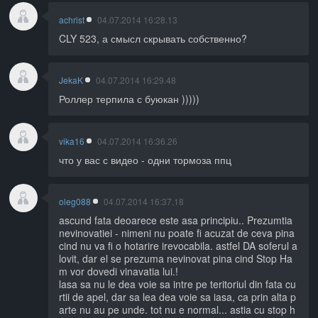
achrist
04.07.2014 16:28.13
CLY 523, а смысл скрывать собственно?
JekaK
04.07.2014 16:29.48
Роллер терпила с буюкан )))))
vika16
04.07.2014 16:36.26
что у вас с видео - одни тормоза ппц
oleg088
04.07.2014 16:37.18
ascund fata deoarece este asa principiu.. Prezumtia
nevinovatiei - nimeni nu poate fi acuzat de ceva pina
cind nu va fi o hotarire irevocabila. astfel DA soferul a
lovit, dar el se prezuma nevinovat pina cind Stop Ha
m vor dovedi vinavatia lui.!
lasa sa nu le dea voie sa intre pe teritoriul din fata cu
rtii de apel, dar sa lea dea voie sa iasa, ca prin alta p
arte nu au pe unde. tot nu e normal... astia cu stop h