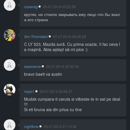
ruslansg
05.07.2014 05:22.58
крутяк, не стоило закрывать ему лицо что бы знал
а его страна
Von-Thronstahl
05.07.2014 08:36.29
C LY 523, Mazda sură. Cu prima ocazie, îi fac ceva l
a mașină. Abia aștept să-mi pice :)
esperance
05.07.2014 20:50.04
bravo baeti va sustin
mypc1
05.07.2014 20:58.37
Mudak cumpara-ti caruta si viibeste-te in sat pe deal
!!!
Si eti bruna aia din prius cu tine
nighttime
05.07.2014 21:13.36