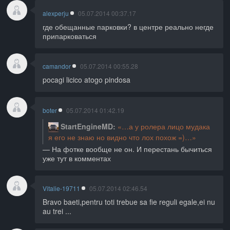
alexperju
05.07.2014 00:37.17
где обещанные парковки? в центре реально негде
припарковаться
camandor
05.07.2014 00:55.28
pocagi licico atogo pindosa
boter
05.07.2014 01:42.19
StartEngineMD
а у ролера лицо мудака
я его не знаю но видно что лох похож =)
На фотке вообще не он. И перестань бычиться
уже тут в комментах
Vitalie-19711
05.07.2014 02:46.54
Bravo baeti,pentru toti trebue sa fie reguli egale,ei nu
au trei ...