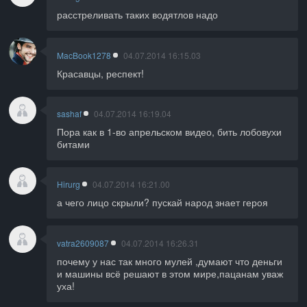
расстреливать таких водятлов надо
MacBook1278
04.07.2014 16:15.03
Красавцы, респект!
sashaf
04.07.2014 16:19.04
Пора как в 1-во апрельском видео, бить лобовухи
битами
Hirurg
04.07.2014 16:21.00
а чего лицо скрыли? пускай народ знает героя
vatra2609087
04.07.2014 16:26.31
почему у нас так много мулей ,думают что деньги
и машины всё решают в этом мире,пацанам уваж
уха!