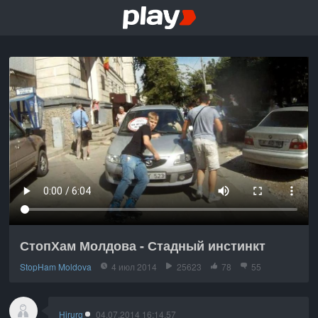
СтопХам Молдова - Стадный инстинкт
StopHam Moldova
4 июл 2014
25623
78
55
Hirurg
04.07.2014 16:14.57