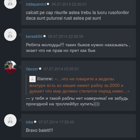
lotdepamint
06.07.2014 22:30.01
calcati pe cap risurile astea trebu la lucru rusofonilor
daca sunt puturosi rusii astea pai sunt
karasik50
06.07.2014 22:36.56
Ребята молодцы!!! таких быков нужно наказывать ,
знает что не прав но прет как бык
Gavzer
07.07.2014 03:30.51
ilianew
что не говарите а водилы
внатуре есть ах евшие имеет раблу за 2000 и
думает что мир должен стелится перед ними
у тебя и такой раблы нет наверняка! не забудь
проездной на троллейбус купить))))
lcba
07.07.2014 17:35.43
Bravo baieti!!!