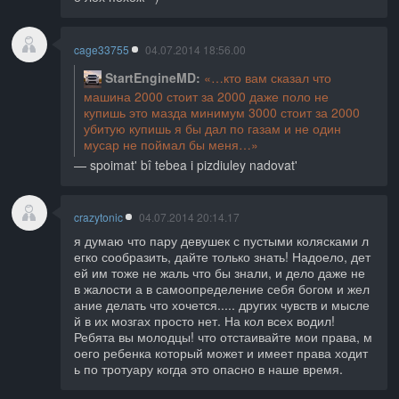
cage33755
04.07.2014 18:56.00
StartEngineMD
кто вам сказал что
машина 2000 стоит за 2000 даже поло не
купишь это мазда минимум 3000 стоит за 2000
убитую купишь я бы дал по газам и не один
мусар не поймал бы меня
spoimat' bî tebea i pizdiuley nadovat'
crazytonic
04.07.2014 20:14.17
я думаю что пару девушек с пустыми колясками л
егко сообразить, дайте только знать! Надоело, дет
ей им тоже не жаль что бы знали, и дело даже не
в жалости а в самоопределение себя богом и жел
ание делать что хочется..... других чувств и мысле
й в их мозгах просто нет. На кол всех водил!
Ребята вы молодцы! что отстаивайте мои права, м
оего ребенка который может и имеет права ходит
ь по тротуару когда это опасно в наше время.