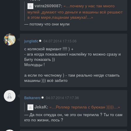
vatra2609087
почему у нас так много
мулей ,думают что деньги и машины всё решают
в этом мире,пацанам уважуха!
потому что они мули
junglistic
04.07.2014 17:15.06
с коляской вариант !!!! ) +
- ага когда показывают наклейку то можно сразу и
Биту показать ))
Молодцы !
а если по честному ) - там реально негде ставить
машины ))) всё забито
Balkanero
04.07.2014 17:17.36
JekaK
Роллер терпила с буюкан )))))
Да пох откуда он, че это он терпила ? Ты то сам
кто по жизни, лось ?