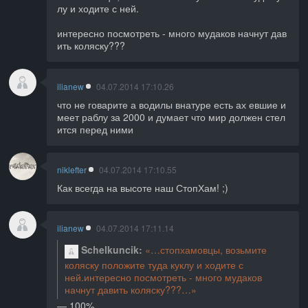
лу и ходите с ней.
интересно посмотреть - много мудаков начнут дав
ить коляску???
ilianew
04.07.2014 17:10.26
что не говарите а водилы внатуре есть ах евшие и
меет раблу за 2000 и думает что мир должен стел
ится перед ними
niklefter
04.07.2014 17:10.55
Как всегда на высоте наш СтопХам! ;)
ilianew
04.07.2014 17:11.14
Schelkuncik
стопхамовцы, возьмите
коляску положите туда куклу и ходите с
ней.интересно посмотреть - много мудаков
начнут давить коляску???
100%