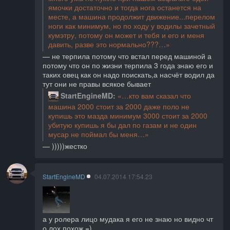
ямочки достаточно и тогда нога останется на
месте, а машина продолжит движение...перелом
ноги как минимум, но по ходу у водилы зачетный
кумэтру, потому он может и тебя и его и меня
давить, разве это нормально???
не терпила потому что встал перед машиной а
потому что он по жизни терпила 3 года знаю его и
таких овец как он надо поискать,а насчёт водил да
тут они не правы всякое бывает
StartEngineMD
кто вам сказал что
машина 2000 стоит за 2000 даже поло не
купишь это мазда минимум 3000 стоит за 2000
убитую купишь я бы дал по газам и не один
мусар не поймал бы меня
)))))жестко
StartEngineMD
04.07.2014 17:54.23
а у ролера лицо мудака я его не знаю но видно чт
о лох похож =)