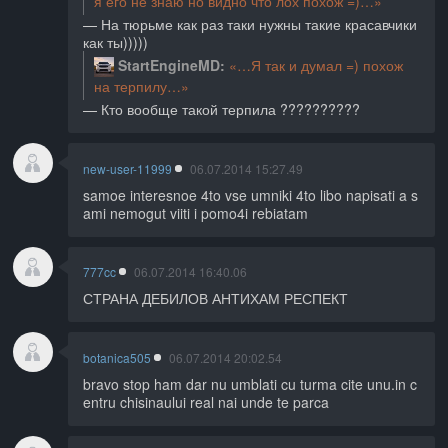
я его не знаю но видно что лох похож =)
На тюрьме как раз таки нужны такие красавчики
как ты)))))
StartEngineMD
Я так и думал =) похож
на терпилу
Кто вообще такой терпила ??????????
new-user-11999
06.07.2014 15:27.49
samoe interesnoe 4to vse umniki 4to libo napisati a s
ami nemogut viiti i pomo4i rebiatam
777cc
06.07.2014 16:40.06
СТРАНА ДЕБИЛОВ АНТИХАМ РЕСПЕКТ
botanica505
06.07.2014 20:02.54
bravo stop ham dar nu umblati cu turma cite unu.in c
entru chisinaului real nai unde te parca