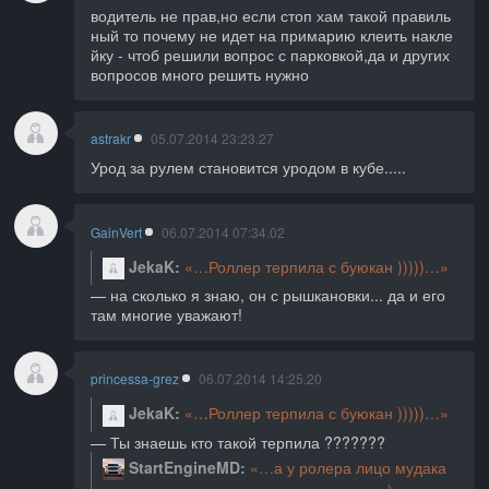
водитель не прав,но если стоп хам такой правиль
ный то почему не идет на примарию клеить накле
йку - чтоб решили вопрос с парковкой,да и других
вопросов много решить нужно
astrakr
05.07.2014 23:23.27
Урод за рулем становится уродом в кубе.....
GainVert
06.07.2014 07:34.02
JekaK
Роллер терпила с буюкан )))))
на сколько я знаю, он с рышкановки... да и его
там многие уважают!
princessa-grez
06.07.2014 14:25.20
JekaK
Роллер терпила с буюкан )))))
Ты знаешь кто такой терпила ???????
StartEngineMD
а у ролера лицо мудака