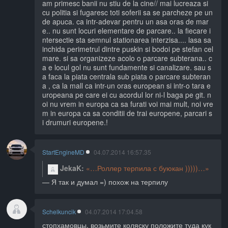
am primesc banii nu stiu de la cine// mai lucreaza si
cu politia si fugaresc toti soferii sa se parcheze pe un
de apuca. ca intr-adevar pentru un asa oras de mar
e.. nu sunt locuri elementare de parcare.. la fiecare i
ntersectie sta semnul stationarea interzisa.... lasa sa
inchida perimetrul dintre puskin si bodoi pe stefan cel
mare. si sa organizeze acolo o parcare subterana.. c
a e locul gol nu sunt fundamente si canalizare. sau s
a faca la piata centrala sub piata o parcare subteran
a , ca la mall ca intr-un oras european si intr-o tara e
uropeana pe care ei cu acordul lor ni-l baga pe git. n
oi nu vrem in europa ca sa furati voi mai mult, noi vre
m in europa ca sa conditii de trai europene, parcari s
i drumuri europene.!
StartEngineMD
04.07.2014 16:57.35
JekaK
Роллер терпила с буюкан )))))
Я так и думал =) похож на терпилу
Schelkuncik
04.07.2014 17:04.58
стопхамовцы, возьмите коляску положите туда кук