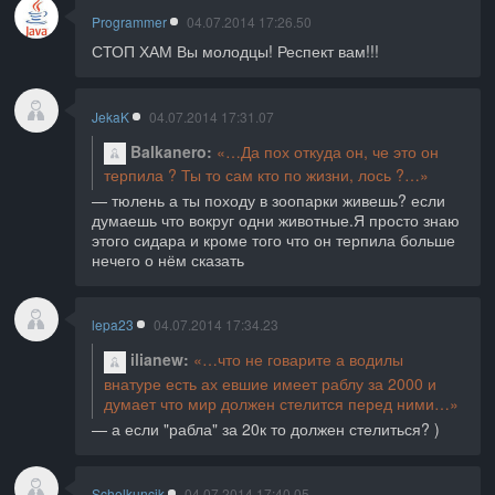
Programmer
04.07.2014 17:26.50
СТОП ХАМ Вы молодцы! Респект вам!!!
JekaK
04.07.2014 17:31.07
Balkanero
Да пох откуда он, че это он
терпила ? Ты то сам кто по жизни, лось ?
тюлень а ты походу в зоопарки живешь? если
думаешь что вокруг одни животные.Я просто знаю
этого сидара и кроме того что он терпила больше
нечего о нём сказать
lepa23
04.07.2014 17:34.23
ilianew
что не говарите а водилы
внатуре есть ах евшие имеет раблу за 2000 и
думает что мир должен стелится перед ними
а если "рабла" за 20к то должен стелиться? )
Schelkuncik
04.07.2014 17:40.05