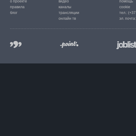
о проекте
видео
помощь
правила
каналы
cookie
блог
трансляции
тел.:
(+37
онлайн тв
эл. почта