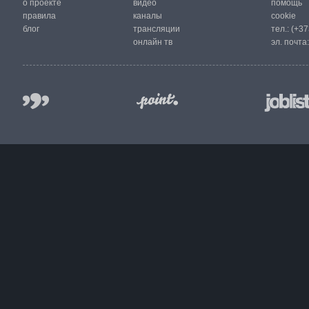
о проекте
видео
помощь
правила
каналы
cookie
блог
трансляции
тел.:
(+37
онлайн тв
эл. почта