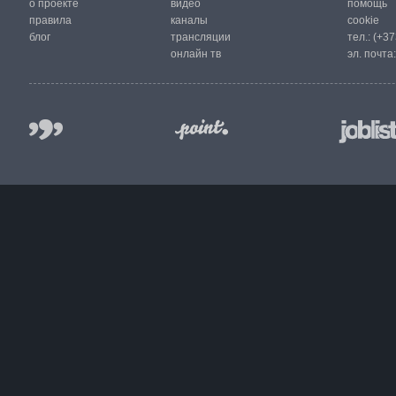
о проекте
видео
помощь
правила
каналы
cookie
блог
трансляции
тел.:
(+37
онлайн тв
эл. почта