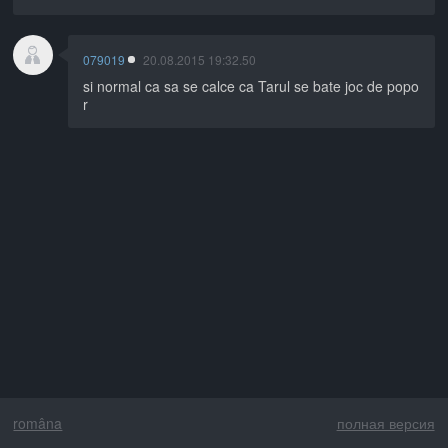
079019
20.08.2015 19:32.50
si normal ca sa se calce ca Tarul se bate joc de popo
r
româna
полная версия