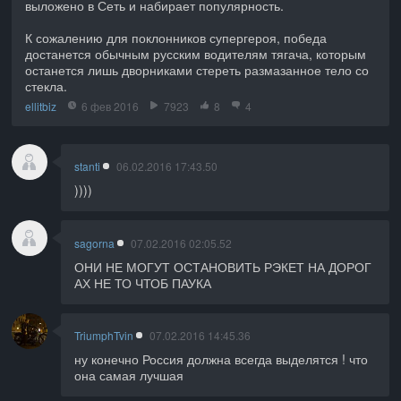
выложено в Сеть и набирает популярность.
К сожалению для поклонников супергероя, победа
достанется обычным русским водителям тягача, которым
останется лишь дворниками стереть размазанное тело со
стекла.
ellitbiz
6 фев 2016
7923
8
4
stanti
06.02.2016 17:43.50
))))
sagorna
07.02.2016 02:05.52
ОНИ НЕ МОГУТ ОСТАНОВИТЬ РЭКЕТ НА ДОРОГ
АХ НЕ ТО ЧТОБ ПАУКА
TriumphTvin
07.02.2016 14:45.36
ну конечно Россия должна всегда выделятся ! что
она самая лучшая