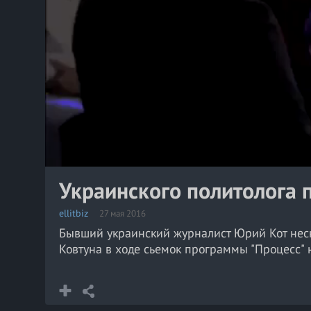
Украинского политолога 
ellitbiz
27 мая 2016
Бывший украинский журналист Юрий Кот неско
Ковтуна в ходе сьемок программы "Процесс" 
Инцидент случился во время выступления Юри
его товарищах, которые не исповедуют радик