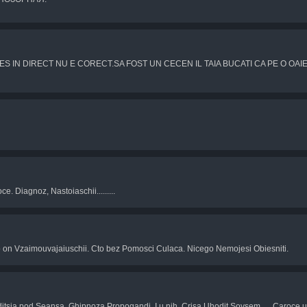
ES IN DIRECT NU E CORECT.SA FOST UN CECEN IL TAIA BUCATI CA PE O OA
e. Diagnoz, Nastoiaschii.........
ico on Vzaimouvajaiuschii. Cto bez Pomosci Culaca. Nicego Nemojesi Obiesniti.
itsia pod Seansa, Ghipnoza Propogandi. I u nih, Crisa Uhodit Sovsem......Caroce u