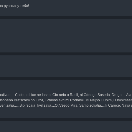
а русских у тебя!
tivaet....Cacbuto i tac ne Iasno. Cto netu u Rasii, ni Odnogo Soseda. Druga.....At
Osobeno Bratschim po Crivi, i Pravoslavnimi Rodnimi. Mi Nejno Liubim, i Omnimaem
enizatia......Sibirscaia Tivilizatia....Ot Vsego Mira, Samoizoliatia....Ili Caroce, Nati