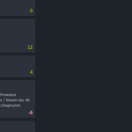
0
12
4
a Protedura
, i Teluem Vas. Mi
a s Diagnozom.
-6