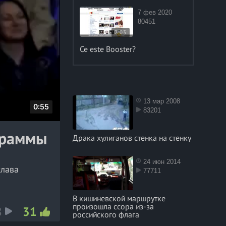
7 фев 2020
80451
2:03
Ce este Booster?
13 мар 2008
D
0:55
83201
u
граммы
r
Драка хулиганов стенка на стенку
a
t
24 июн 2014
слава
77711
i
o
В кишиневской маршрутке
n
краине, и
произошла ссора из-за
8
31
российского флага