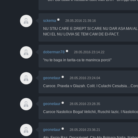
sckema
28.05.2016 21:39.16
NU STIU CARE E DREPT SI CARE NU DAR ASA MAI AL
NICI EL NU LOVIA SE TEM CAM DE EI-FACT.
doberman78
28.05.2016 23:14.22
"nu te baga in tarita-ca te maninca porcii"
geonetaur
28.05.2016 23:24.04
Caroce. Pravda v Glazah. Colit. I Culachi Cesutsia....Coroc
geonetaur
28.05.2016 23:28.35
Caroce Nastolico Bogat Velichii, Ruschii Iazic. I Nastol
geonetaur
28.05.2016 23:36.21
Ato. Escio Raz. Docazivaet. Cto Ata Bolnaia Natia. Nahod