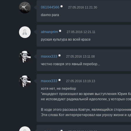
Во время этого Ковтун сказал: "мы узнаем, что
061044566
27.05.2016 11:21.30
davno para
Ведущие сразу прекратили конфликт, попросив
рукоприкладство на программе недопустимо.
atmanprim
27.05.2016 12:21.11
руская культура во всей красе
После инцидента Ковтун вызвал полицию.
maxxx333
27.05.2016 13:11.08
честно говоря это явный перебор...
maxxx333
27.05.2016 13:19.13
хотя нет, не перебор
"инцидент произошел во время выступления Юрия Кот
не исповедуют радикальной идеологии, у которых сов
В ходе этого рассказа Ковтун, являющийся сторонник
Эти слова Кот интерпретировал как угрозу жизни и зд