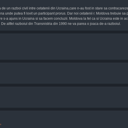
a de un razboi civil intre cetatenii din Ucraina,care n-au fost in stare sa contracarez
aina unde putea fi lovit un participant prorus. Dar noi cetatenii r. Moldova trebuie sa
are s-a ajuns in Ucraina si sa facem concluzii. Moldova la fel ca si Ucraina este in ac
ti. De altfel razboiul din Transnistria din 1990 ne va parea o joaca de-a razboiul.