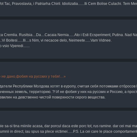
ot Tac, Pravoslavia, i Patriarha Chiril. Idiolizatia.......Ili Cem Bolise Culachi. Tem Me
ca Cremlia. Rusitsia....Da....Cacaia Nernia......Ato i Esti Ecsperiment, Putina. Nad Na
..Vi Boitesi......Ili....s Nim, vi necacoe delo, Neimeete......Vam Vidnee.
 vsio Vperedi.......
 не дано,фобия на русских у тебя!
датели Республики Молдова хотят в еуропу, считая себя потомками отбросов
ченных земель, территорию. ?! И не фобия у них на русских и Россию, а прос
извилин на девственно чистой поверхности серого вещества.
ie sa-si tina miinile acasa, dar porcul daca este porc tot, rus ramine. dar cei mai ma
umnii in direct, iau spus sa plece victimei......P.S. La cei care le place comportament