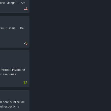
nise. Mozghi......Ato
-4
tiu Ruscaia......Bei
-5
 Римской Империи,
то звериная
12
ri porci sunt cei de
ul respectiv, la