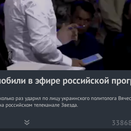
a
y
V
i
d
e
o
побили в эфире российской про
лько раз ударил по лицу украинского политолога Вяче
на российском телеканале Звезда.
я Кота. Он рассказывал о 17-летнем сыне, живущем в У
3386
альной идеологии.