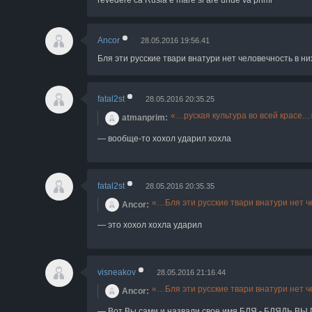
revedere ca Rusia e mare si are unde va primi
Ancor
28.05.2016 19:56.41
Бля эти русские твари внатури нет человечность в ни
fatal2st
28.05.2016 20:35.25
руская культура во всей красе
atmanprim
вообще-то хохол ударил хохла
fatal2st
28.05.2016 20:35.35
Бля эти русские твари внатури нет ч
Ancor
это хохол хохла ударил
visneakov
28.05.2016 21:16.44
Бля эти русские твари внатури нет ч
Ancor
Вот Вы сами и назвали свое имя БЛЯ - БЛЯДЬ В