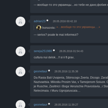
вообще-то это украинцы....но тебе не дано,фобия н
adrian23
28.05.2016 00:42.10
вообще-то это украинцы.
bunazoia
serios? poate te mai informezi?
sereja251980
28.05.2016 01:54.43
cultura nui delok....!! si ii ft grav..
geonetaur
28.05.2016 11:35.38
Da Rasia Bali Uvajenia, Sibirscogo Zveria. Dicogo. Zaraba
Nazivaetsia. Milostiu Prosim Vas, v Tamojenom Soiuze. 
je Ruschie, Zasitnici i Boga Veruischie Pravoslavia...i Slav
Nelecimaia. i Muru Ugrojaiuscaia....
geonetaur
28.05.2016 11:39.27