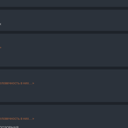
х
еловечность в них
еловечность в них
Ы ПОЗОРНАЯ.