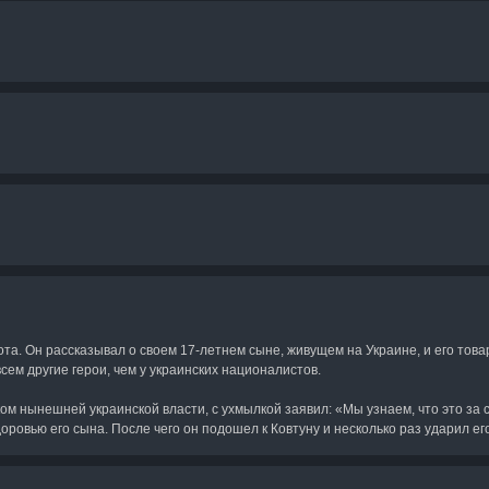
 это за сын", после чего Кот подошел к нему и несколько 
 Ковтуна и Кота покинуть съемочную площадку, заявив, 
а. Он рассказывал о своем 17-летнем сыне, живущем на Украине, и его това
сем другие герои, чем у украинских националистов.
ом нынешней украинской власти, с ухмылкой заявил: «Мы узнаем, что это за 
оровью его сына. После чего он подошел к Ковтуну и несколько раз ударил его