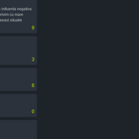
e influenta negativa
 privim cu mare
eeasi situatie
9
3
8
0