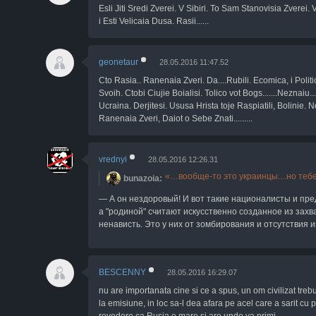
Esli Jiti Sredi Zverei. V Sibiri. To Sam Stanovisia Zverei. V
i Esti Velicaia Dusa. Rasii......
geonetaur
28.05.2016 11:47.52
Cto Rasia.. Ranenaia Zveri. Da....Rubili. Ecomica, i Politi
Svoih. Ctobi Ciujie Boialisi. Tolico vot Bogs.......Neznaiu...
Ucraina. Derjitesi. Ususa Hrista toje Raspiatili, Bolinie. No
Ranenaia Zveri, Daiot o Sebe Znati.........
vrednyi
28.05.2016 12:26.31
вообще-то это украинцы....но тебе
bunazoia
А он нездоровый! И вот такие националисты и пре
а "родиной" считают искусственно созданное из захва
ненависть. Это у них от зомбирования и отсутствия 
BESCENNY
28.05.2016 16:29.07
nu are importanata cine si ce a spus, un om civilizat trebu
la emisiune, in loc sa-l dea afara pe acel care a sarit cu p