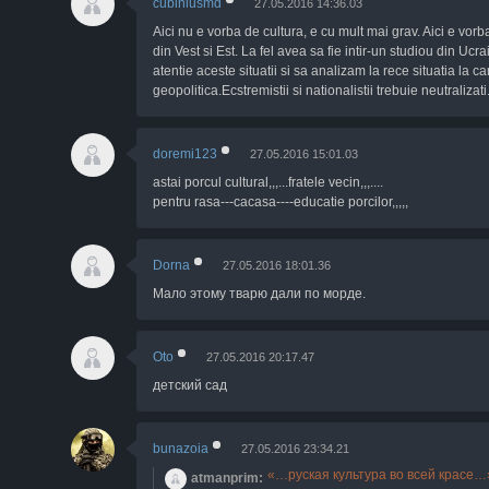
cubiniusmd
27.05.2016 14:36.03
Aici nu e vorba de cultura, e cu mult mai grav. Aici e vorb
din Vest si Est. La fel avea sa fie intir-un studiou din Ucr
atentie aceste situatii si sa analizam la rece situatia la c
geopolitica.Ecstremistii si nationalistii trebuie neutraliza
doremi123
27.05.2016 15:01.03
astai porcul cultural,,,...fratele vecin,,,....
pentru rasa---cacasa----educatie porcilor,,,,,
Dorna
27.05.2016 18:01.36
Мало этому тварю дали по морде.
Oto
27.05.2016 20:17.47
детский сад
bunazoia
27.05.2016 23:34.21
руская культура во всей красе
atmanprim