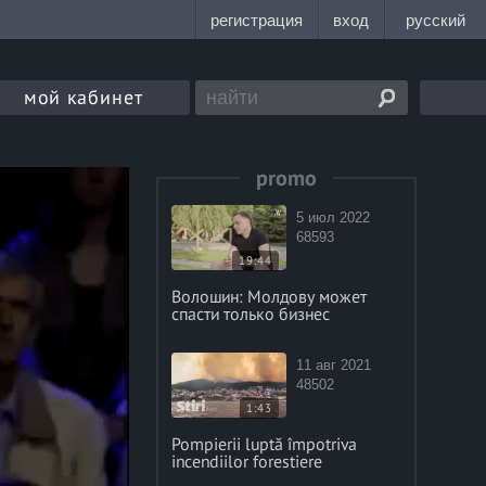
мой кабинет
promo
5 июл 2022
68593
19:44
Волошин: Молдову может
спасти только бизнес
11 авг 2021
48502
1:43
Pompierii luptă împotriva
incendiilor forestiere