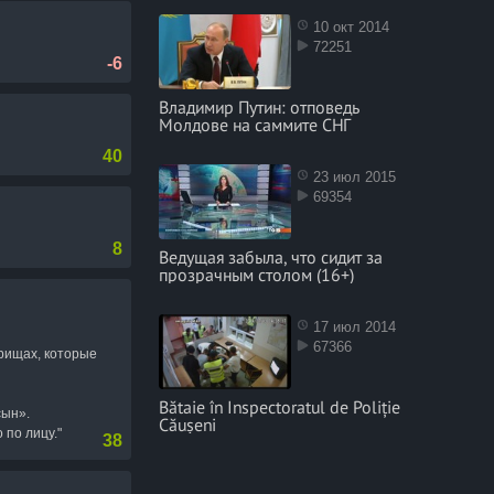
раз ударил.
10 окт 2014
72251
-6
что
Владимир Путин: отповедь
Молдове на саммите СНГ
40
23 июл 2015
69354
8
Ведущая забыла, что сидит за
прозрачным столом (16+)
17 июл 2014
67366
рищах, которые
Bătaie în Inspectoratul de Poliție
сын».
Căușeni
 по лицу."
38