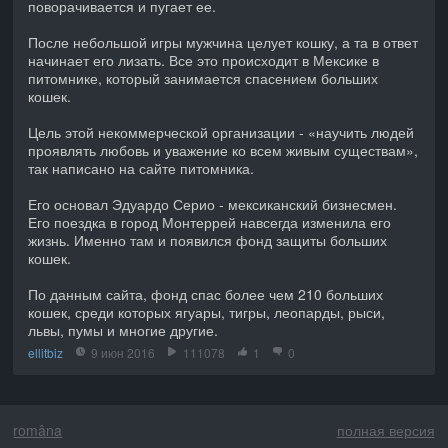
поворачивается и пугает ее.
После небольшой игры мужчина целует кошку, а та в ответ
начинает его лизать. Все это происходит в Мексике в
питомнике, который занимается спасением больших
кошек.
Цель этой некоммерческой организации - «научить людей
проявлять любовь и уважение ко всем живым существам»,
так написано на сайте питомника.
Его основал Эдуардо Серио - мексиканский бизнесмен.
Его поездка в город Монтеррей навсегда изменила его
жизнь. Именно там и появился фонд защиты больших
кошек.
По данным сайта, фонд спас более чем 210 больших
кошек, среди которых ягуары, тигры, леопарды, рыси,
львы, пумы и многие другие.
ellitbiz
9 июн 2016
111078
1
0
româna
полная версия