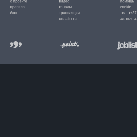
о проекте
видео
помощь
правила
каналы
cookie
блог
трансляции
тел.:
(+37
онлайн тв
эл. почта