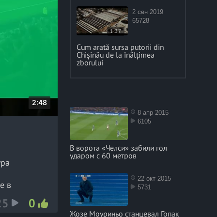
2 сен 2019
65728
1:37
Cum arată sursa putorii din
Chișinău de la înălțimea
zborului
D
2:48
8 апр 2015
u
6105
r
a
В ворота «Челси» забили гол
t
ударом с 60 метров
ура
i
o
22 окт 2015
е в
5731
n
атил мяч
25
0
Жозе Моуриньо станцевал Гопак