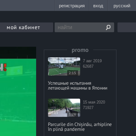
мой кабинет
promo
7 авг 2019
62687
2:15
Успешные испытания
летающей машины в Японии
15 мая 2020
71927
1:26
Parcurile din Chișinău, arhipline
în plină pandemie