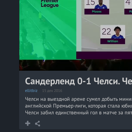
Сандерленд 0-1 Челси. Че
ellitbiz
15 дек 2016
Челси на выездной арене сумел добыть миним
английской Премьер-лиги, которая стала юби
Челси забил единственный гол в матче за пят
нынешнем сезоне больше довольствуются рол
испанцу на линию штрафной, и тот очень точ