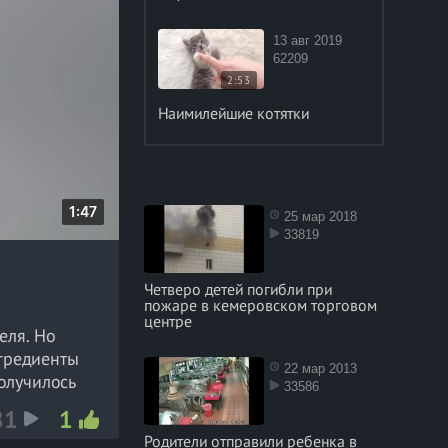
13 авг 2019
62209
2:53
Наимилейшие котятки
D
1:47
25 мар 2018
33819
u
r
Четверо детей погибли при
a
пожаре в кемеровском торговом
t
центре
еля. Но
i
нгредиенты
o
22 мар 2013
олучилось
33586
n
81
1
Родители отправили ребенка в