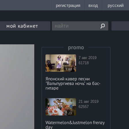
мой кабинет
promo
7 авг 2019
61718
3:48
Японский кавер песни
"Вальпургиева ночь" на бас-
гитаре
21 авг 2019
62557
0:21
Watermelon&Justmelon frenzy
day