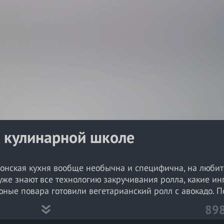
a
y
V
i
d
e
o
й кулинарной школе
Японская кухня вообще необычна и специфична, на любит
 уже знают все технологию закручивания ролла, какие и
ы юные повара готовили вегетарианский ролл с авокадо. П
89