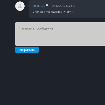
celius100
27.12.2016 13:24.37
v sna4ala moldavskuiu izu4ite :)
отправить