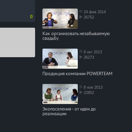
24 фев 2014
0
26752
Как организовать незабываемую
свадьбу
8 окт 2013
26273
Продукция компании POWERTEAM
8 ноя 2013
22852
Экопоселения - от идеи до
реализации