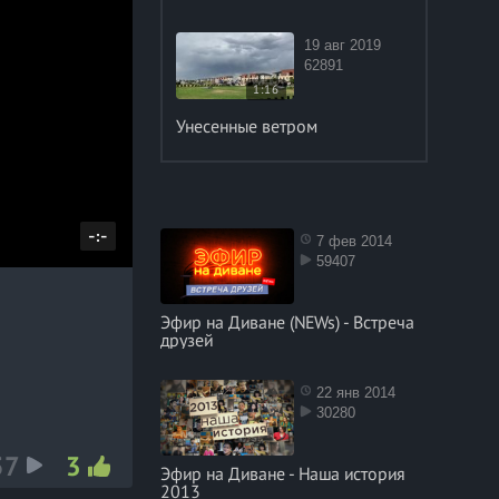
19 авг 2019
62891
1:16
Унесенные ветром
D
-:-
7 фев 2014
59407
u
r
Эфир на Диване (NEWs) - Встреча
a
друзей
t
i
22 янв 2014
o
30280
n
57
3
Эфир на Диване - Наша история
2013