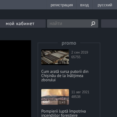
мой кабинет
promo
2 сен 2019
65755
1:37
Cum arată sursa putorii din
Chișinău de la înălțimea
zborului
11 авг 2021
48538
1:43
Pompierii luptă împotriva
incendiilor forestiere