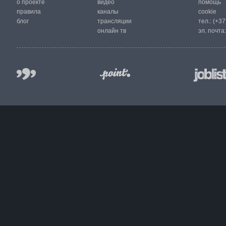
о проекте
видео
помощь
правила
каналы
cookie
блог
трансляции
тел.:
(+37
онлайн тв
эл. почта