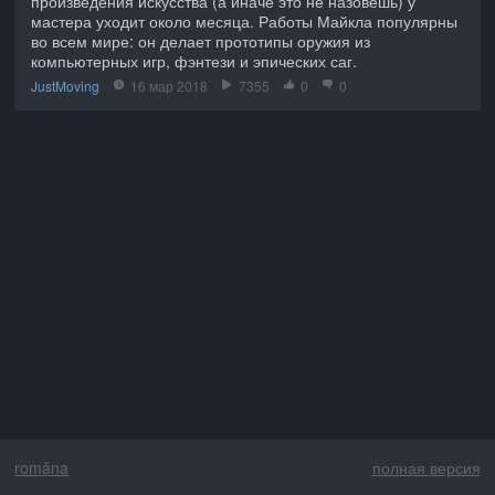
произведения искусства (а иначе это не назовешь) у
мастера уходит около месяца. Работы Майкла популярны
во всем мире: он делает прототипы оружия из
компьютерных игр, фэнтези и эпических саг.
JustMoving
16 мар 2018
7355
0
0
româna
полная версия