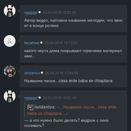
ogggggr
20.04.2018 13:53.34
Автор видео, напомни название мелодии, что звон
ит в конце ролика
twowheel
20.04.2018 16:13.51
какого черта дома покрывают горючими материал
ами...
laridanlux
20.04.2018 17:44.56
Название песни...casa arde baba se chiaptana
ogggggr
20.04.2018 18:52.19
laridanlux
Название песни...casa arde
baba se chiaptana
а что нужно было делать? ведром с окна
поливать?